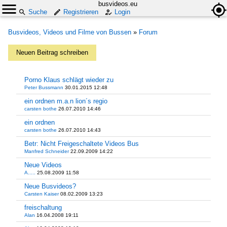
busvideos.eu
Suche
Registrieren
Login
Busvideos, Videos und Filme von Bussen
»
Forum
Neuen Beitrag schreiben
Porno Klaus schlägt wieder zu
Peter Bussmann
30.01.2015 12:48
ein ordnen m.a.n lion´s regio
carsten bothe
26.07.2010 14:46
ein ordnen
carsten bothe
26.07.2010 14:43
Betr: Nicht Freigeschaltete Videos Bus
Manfred Schneider
22.09.2009 14:22
Neue Videos
A.....
25.08.2009 11:58
Neue Busvideos?
Carsten Kaiser
08.02.2009 13:23
freischaltung
Alan
16.04.2008 19:11