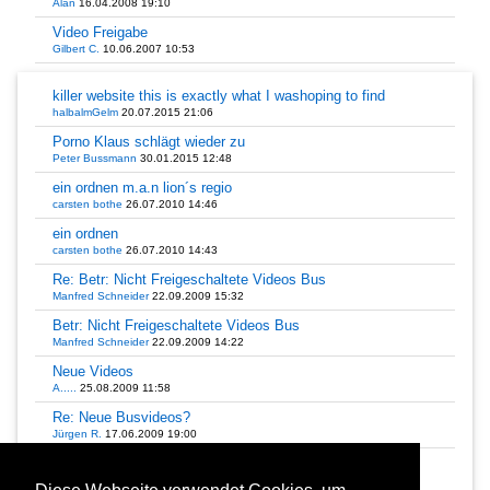
Alan
16.04.2008 19:10
Video Freigabe
Gilbert C.
10.06.2007 10:53
killer website this is exactly what I washoping to find
halbalmGelm
20.07.2015 21:06
Porno Klaus schlägt wieder zu
Peter Bussmann
30.01.2015 12:48
ein ordnen m.a.n lion´s regio
carsten bothe
26.07.2010 14:46
ein ordnen
carsten bothe
26.07.2010 14:43
Re: Betr: Nicht Freigeschaltete Videos Bus
Manfred Schneider
22.09.2009 15:32
Betr: Nicht Freigeschaltete Videos Bus
Manfred Schneider
22.09.2009 14:22
Neue Videos
A.....
25.08.2009 11:58
Re: Neue Busvideos?
Jürgen R.
17.06.2009 19:00
Re: Neue Busvideos?
Jürgen R.
28.05.2009 18:59