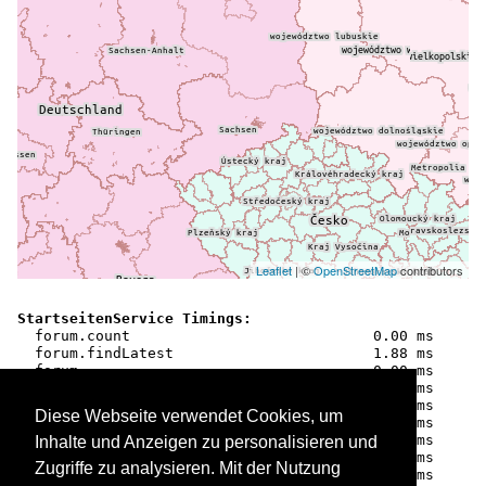
Leaflet
| ©
OpenStreetMap
contributors
StartseitenService Timings:

  forum.count                            0.00 ms

  forum.findLatest                       1.88 ms

  forum                                  0.00 ms

  comments                               0.46 ms

  galleries.findAll                      0.68 ms

Diese Webseite verwendet Cookies, um
  latestothers.query.busbilder           0.44 ms

  latestothers.container.busbilder      18.35 ms

Inhalte und Anzeigen zu personalisieren und
  latestothers                           0.00 ms

Zugriffe zu analysieren. Mit der Nutzung
  imagecount.countAll                    0.24 ms
