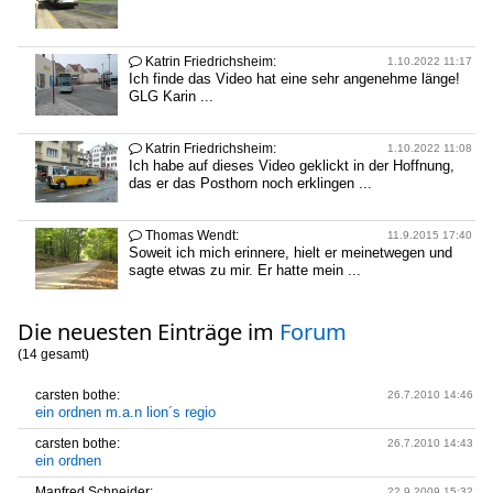
Katrin Friedrichsheim:

1.10.2022 11:17
Ich finde das Video hat eine sehr angenehme länge!
GLG Karin ...
Katrin Friedrichsheim:

1.10.2022 11:08
Ich habe auf dieses Video geklickt in der Hoffnung,
das er das Posthorn noch erklingen ...
Thomas Wendt:

11.9.2015 17:40
Soweit ich mich erinnere, hielt er meinetwegen und
sagte etwas zu mir. Er hatte mein ...
Die neuesten Einträge im
Forum
(14 gesamt)
carsten bothe:
26.7.2010 14:46
ein ordnen m.a.n lion´s regio
carsten bothe:
26.7.2010 14:43
ein ordnen
Manfred Schneider:
22.9.2009 15:32