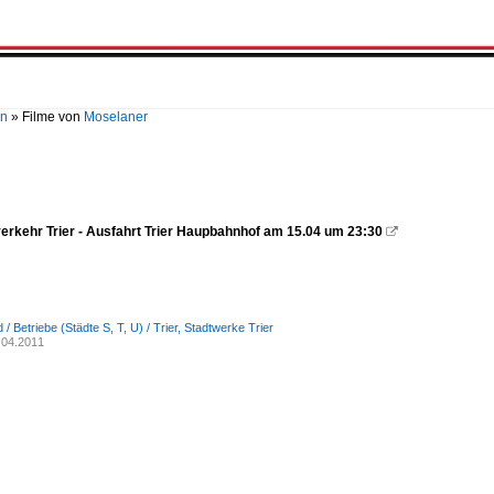
en
»
Filme von
Moselaner
erkehr Trier - Ausfahrt Trier Haupbahnhof am 15.04 um 23:30

/ Betriebe (Städte S, T, U) / Trier, Stadtwerke Trier
.04.2011