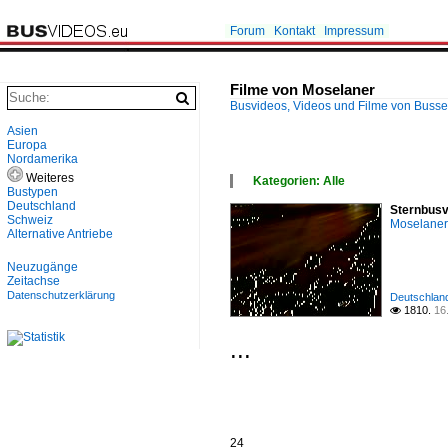
Forum
Kontakt
Impressum
Filme von Moselaner
Busvideos, Videos und Filme von Buss
Asien
Europa
Nordamerika
Weiteres
Kategorien: Alle
Bustypen
×
Deutschland
Sternbusv
Alle Kategorien
Schweiz
Moselaner
Deutschland
Alternative Antriebe
Neuzugänge
Zeitachse
Datenschutzerklärung
Deutschland 
1810.
16

...
24