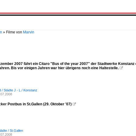
en
»
Filme von
Marvin
ember 2007 fährt ein Citaro "Bus of the year 2007" der Stadtwerke Konstanz du
hren. Bis vor einigen Jahren war hier übrigens noch eine Haltestelle.

 / Städte J - L / Konstanz
.07.2008
er Postbus in St.Gallen (29. Oktober '07)

ädte / St.Gallen
.07.2008