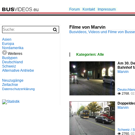
Forum
Kontakt
Impressum
Filme von Marvin
Busvideos, Videos und Filme von Buss
Asien
Europa
Nordamerika
Weiteres
Kategorien: Alle
Bustypen
×
Deutschland
Am 30. Dez
Alle Kategorien
Schweiz
Bahnhof fa
Deutschland
Alternative Antriebe
Marvin
Schweiz
Neuzugänge
Zeitachse
Datenschutzerklärung
Deutschland
2768.
02

Doppeldeck
Marvin
Schweiz / St
2760.
02
