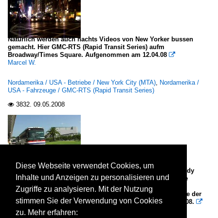
Natürlich werden auch nachts Videos von New Yorker bussen
gemacht. Hier GMC-RTS (Rapid Transit Series) aufm
Broadway/Times Square. Aufgenommen am 12.04.08

Marcel W.
Nordamerika / USA - Betriebe / New York City (MTA)
,
Nordamerika /
USA - Fahrzeuge / GMC-RTS (Rapid Transit Series)
3832.
09.05.2008

Diese Webseite verwendet Cookies, um
Motor Coach Industries (MCI) D4500 eingestellt beim Kennedy
Inhalte und Anzeigen zu personalisieren und
Space Center in Florida, Wagen # 46. Die Busse bringen die
Besucher auf den Areal des Kennedy Space Center zu den
Zugriffe zu analysieren. Mit der Nutzung
verschiedenen Besichtigungspunkten. Aufgenommen wurde der
stimmen Sie der Verwendung von Cookies
Bus bei der Abfahrt am Besucherzentrum am 2. Oktober 2008.

Ulrich Slovig
zu. Mehr erfahren: