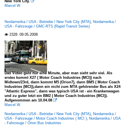
New York City.

Marcel W.
Nordamerika / USA - Betriebe / New York City (MTA)
,
Nordamerika /
USA - Fahrzeuge / GMC-RTS (Rapid Transit Series)
2328.
09.05.2008

Das Video geht nur eine Minute, aber man sieht sehr viel. Als
erstes kommt X27 ( Motor Coach Industries (MCI)) nach
Midtown/23rd, dann kommt M5 (Orion7), dann BM5 ( Motor Coach
Industries (MCI)),dann ein nicht zum MTA gehörender Bus als X24
"Atlantic Express", dann was typisch USA ist - ein Krankenwagen
und zu guter letzt ein BM2 ( Motor Coach Industries (MCI)).
Aufgenommen am 10.04.08

Marcel W.
Nordamerika / USA - Betriebe / New York City (MTA)
,
Nordamerika /
USA - Fahrzeuge / Motor Coach Industries ( MCI )
,
Nordamerika / USA
- Fahrzeuge / Orion Bus Industries