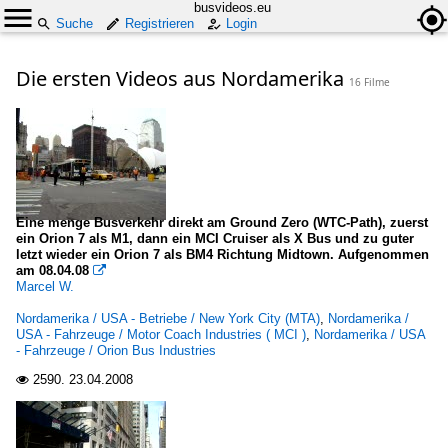
busvideos.eu
Suche
Registrieren
Login
Die ersten Videos aus Nordamerika
16 Filme
Eine menge Busverkehr direkt am Ground Zero (WTC-Path), zuerst
ein Orion 7 als M1, dann ein MCI Cruiser als X Bus und zu guter
letzt wieder ein Orion 7 als BM4 Richtung Midtown. Aufgenommen
am 08.04.08

Marcel W.
Nordamerika / USA - Betriebe / New York City (MTA)
,
Nordamerika /
USA - Fahrzeuge / Motor Coach Industries ( MCI )
,
Nordamerika / USA
- Fahrzeuge / Orion Bus Industries
2590.
23.04.2008
