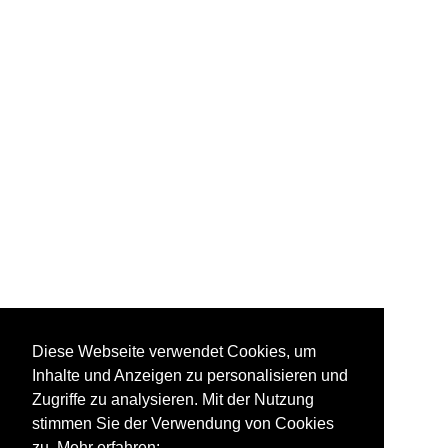
Diese Webseite verwendet Cookies, um
Inhalte und Anzeigen zu personalisieren und
Zugriffe zu analysieren. Mit der Nutzung
stimmen Sie der Verwendung von Cookies
zu. Mehr erfahren: