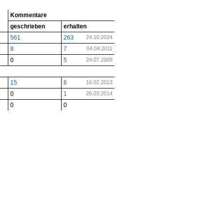
Kommentare
geschrieben
erhalten
561
263
24.10.2024
8
7
04.04.2011
0
5
24.07.2009
15
6
16.02.2013
0
1
26.03.2014
0
0