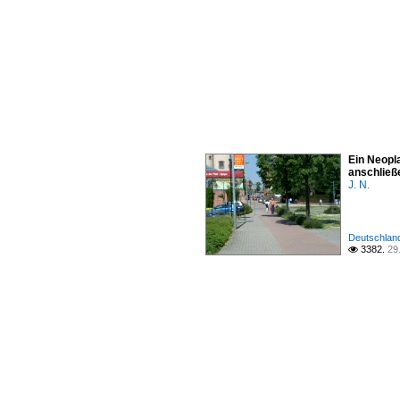
Ein Neopl
anschließ
J. N.
Deutschland
3382.
29
