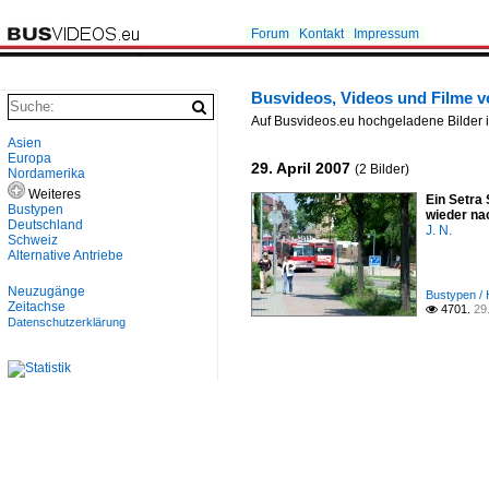
Forum
Kontakt
Impressum
Busvideos, Videos und Filme v
Auf Busvideos.eu hochgeladene Bilder i
Asien
Europa
29. April 2007
(2 Bilder)
Nordamerika
Weiteres
Ein Setra
Bustypen
wieder na
Deutschland
J. N.
Schweiz
Alternative Antriebe
Neuzugänge
Bustypen / 
Zeitachse
4701.
29

Datenschutzerklärung