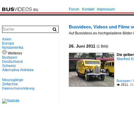
Forum
Kontakt
Impressum
Busvideos, Videos und Filme 
Auf Busvideos.eu hochgeladene Bilder 
Asien
Europa
26. Juni 2011
(1 Bild)
Nordamerika
Weiteres
Die gelbe
Bustypen
Manfred K
Deutschland
Schweiz
Alternative Antriebe
Neuzugänge
Bustypen / 
Zeitachse
2511.
26

Datenschutzerklärung