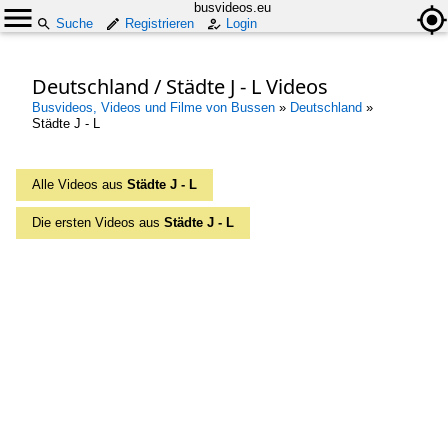
busvideos.eu
Suche
Registrieren
Login
Deutschland / Städte J - L Videos
Busvideos, Videos und Filme von Bussen
»
Deutschland
»
Städte J - L
Alle Videos aus
Städte J - L
Die ersten Videos aus
Städte J - L