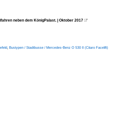
fahren neben dem KönigPalast. | Oktober 2017

efeld
,
Bustypen / Stadtbusse / Mercedes-Benz O 530 II (Citaro Facelift)