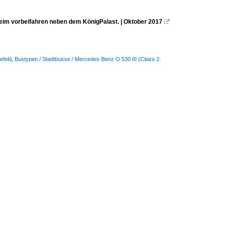
im vorbeifahren neben dem KönigPalast. | Oktober 2017

efeld
,
Bustypen / Stadtbusse / Mercedes-Benz O 530 III (Citaro 2.