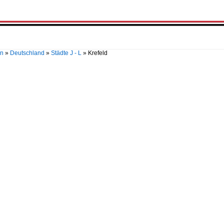
en
»
Deutschland
»
Städte J - L
»
Krefeld