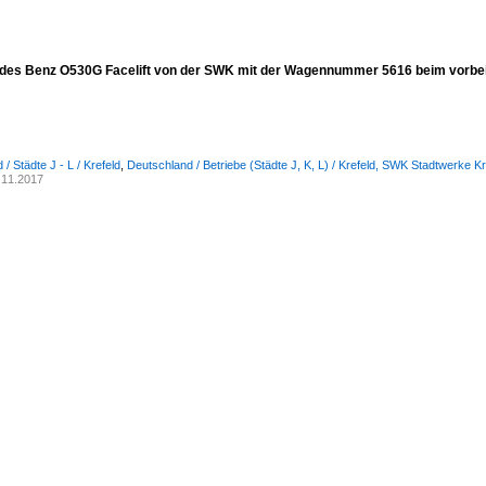
des Benz O530G Facelift von der SWK mit der Wagennummer 5616 beim vorbei
/ Städte J - L / Krefeld
,
Deutschland / Betriebe (Städte J, K, L) / Krefeld, SWK Stadtwerke Kr
.11.2017