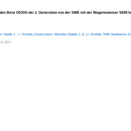
des Benz O530G der 2. Generation von der SWK mit der Wagennummer 5698 be
/ Städte J - L / Krefeld
,
Deutschland / Betriebe (Städte J, K, L) / Krefeld, SWK Stadtwerke Kr
.11.2017