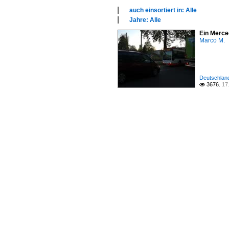
auch einsortiert in: Alle
×
Jahre: Alle
Alle Kategorien
×
Ein Merce
Bustypen
Alle Jahre
Marco M.
Deutschland
2010
Deutschland 
3676.
17
