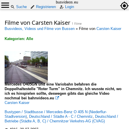
busvideos.eu
Suche
Registrieren
Login
Filme von Carsten Kaiser
1 Filme
Busvideos, Videos und Filme von Bussen
»
Filme von
Carsten Kaiser
Kategorien: Alle
×
Alle Kategorien
Bustypen
Stadtbusse
Mercedes O405GN und eine Variobahn befahren die
Mercedes-Benz O 405 N (Niederflur-Stadtversion)
Doppelhaltestelle "Roter Turm" in Chemnitz. Ich wusste nicht, wo
ich es hinspielen sollte, deswegen gibts das gleiche Video
nochmal bei bahnvideos.eu

Carsten Kaiser
Deutschland
Bustypen / Stadtbusse / Mercedes-Benz O 405 N (Niederflur-
Betriebe (Städte A, B, C)
Stadtversion)
,
Deutschland / Städte A - C / Chemnitz
,
Deutschland /
Betriebe (Städte A, B, C) / Chemnitzer Verkehrs-AG (CVAG)
Chemnitzer Verkehrs-AG (CVAG)