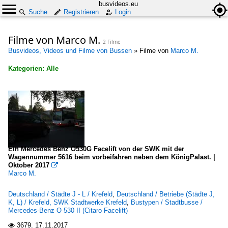
busvideos.eu
Suche
Registrieren
Login
Filme von Marco M.
2 Filme
Busvideos, Videos und Filme von Bussen
»
Filme von
Marco M.
Kategorien: Alle
×
Alle Kategorien
Bustypen
Stadtbusse
Ein Mercedes Benz O530G Facelift von der SWK mit der
Mercedes-Benz O 530 II (Citaro Facelift)
Wagennummer 5616 beim vorbeifahren neben dem KönigPalast. |
Oktober 2017

Mercedes-Benz O 530 III (Citaro 2. Generation)
Marco M.
Deutschland / Städte J - L / Krefeld
,
Deutschland / Betriebe (Städte J,
Deutschland
K, L) / Krefeld, SWK Stadtwerke Krefeld
,
Bustypen / Stadtbusse /
Mercedes-Benz O 530 II (Citaro Facelift)
Betriebe (Städte J, K, L)
3679.
17.11.2017
