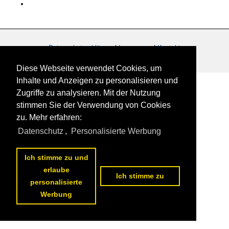
Postauto
Datenschutzerklärung
|
Impressum
|
Kontakt
Diese Webseite verwendet Cookies, um
Inhalte und Anzeigen zu personalisieren und
Zugriffe zu analysieren. Mit der Nutzung
stimmen Sie der Verwendung von Cookies
zu. Mehr erfahren:
Datenschutz
,
Personalisierte Werbung
Ich stimme zu und
erlaube
Ich stimme zu
personalisierte
Werbung