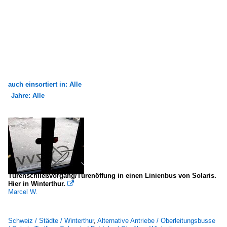
auch einsortiert in: Alle
Jahre: Alle
×
×
Alle Kategorien
Alle Jahre
Alternative Antriebe
2000
Oberleitungsbusse
2007
Mercedes-Benz O 405 GTZ (Trolleybus)
Türenschließvorgang/Türenöffung in einen Linienbus von Solaris.
Hier in Winterthur.

Solaris Trollino
Marcel W.
Bustypen
Schweiz / Städte / Winterthur
,
Alternative Antriebe / Oberleitungsbusse