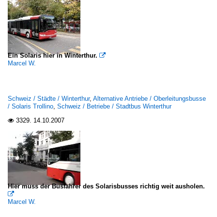
Ein Solaris hier in Winterthur.

Marcel W.
Schweiz / Städte / Winterthur
,
Alternative Antriebe / Oberleitungsbusse
/ Solaris Trollino
,
Schweiz / Betriebe / Stadtbus Winterthur
3329.
14.10.2007

Hier muss der Busfahrer des Solarisbusses richtig weit ausholen.

Marcel W.