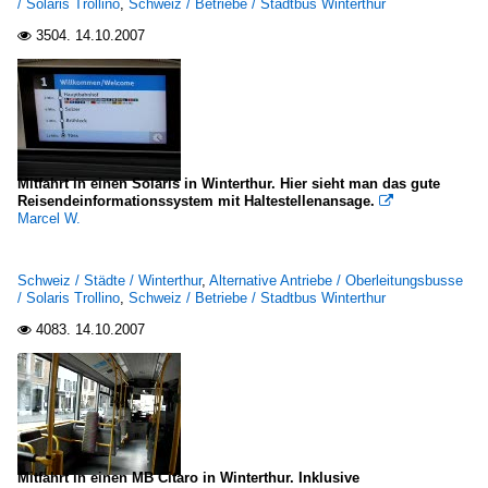
/ Solaris Trollino
,
Schweiz / Betriebe / Stadtbus Winterthur
Stadtbusse
3504.
14.10.2007

Mercedes-Benz O 530 I (Citaro)
Schweiz
Städte
Mitfahrt in einen Solaris in Winterthur. Hier sieht man das gute
Winterthur
Reisendeinformationssystem mit Haltestellenansage.

Marcel W.
Schweiz / Städte / Winterthur
,
Alternative Antriebe / Oberleitungsbusse
/ Solaris Trollino
,
Schweiz / Betriebe / Stadtbus Winterthur
4083.
14.10.2007

Mitfahrt in einen MB Citaro in Winterthur. Inklusive