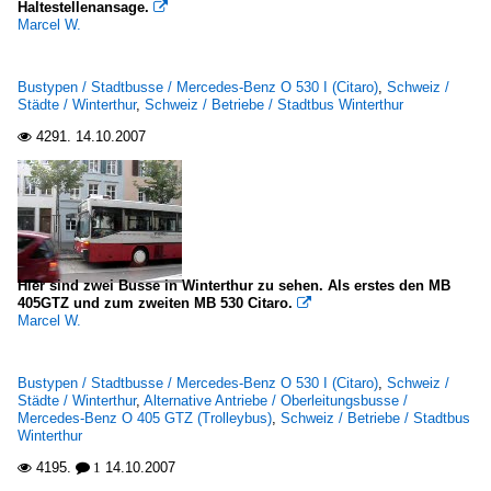
Haltestellenansage.

Marcel W.
Bustypen / Stadtbusse / Mercedes-Benz O 530 I (Citaro)
,
Schweiz /
Städte / Winterthur
,
Schweiz / Betriebe / Stadtbus Winterthur
4291.
14.10.2007

Hier sind zwei Busse in Winterthur zu sehen. Als erstes den MB
405GTZ und zum zweiten MB 530 Citaro.

Marcel W.
Bustypen / Stadtbusse / Mercedes-Benz O 530 I (Citaro)
,
Schweiz /
Städte / Winterthur
,
Alternative Antriebe / Oberleitungsbusse /
Mercedes-Benz O 405 GTZ (Trolleybus)
,
Schweiz / Betriebe / Stadtbus
Winterthur
4195.
14.10.2007

 1