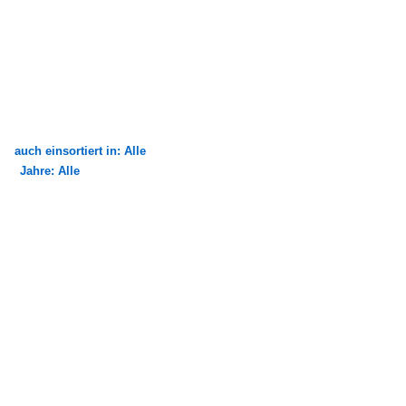
auch einsortiert in: Alle
Jahre: Alle
×
×
Alle Kategorien
Alle Jahre
Bustypen
2010
Stadtbusse
2014
MAN Niederflurbus 1. Generation
MAN Niederflurbus 2. Generation
Mercedes-Benz O 405 N (Niederflur-Stadtversion)
Überlandbusse