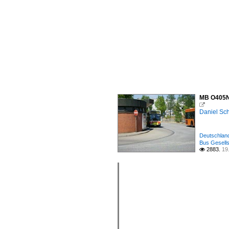
MB O405N1

Daniel Sc
Deutschland
Bus Gesells
2883.
19
