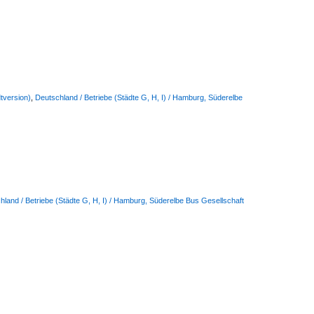
tversion)
,
Deutschland / Betriebe (Städte G, H, I) / Hamburg, Süderelbe
hland / Betriebe (Städte G, H, I) / Hamburg, Süderelbe Bus Gesellschaft