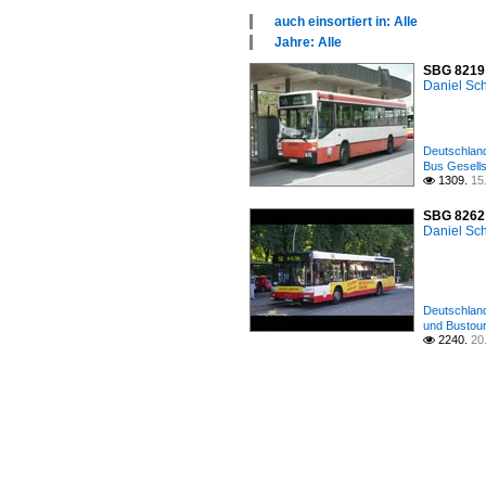
auch einsortiert in: Alle
×
Jahre: Alle
Alle Kategorien
×
SBG 8219 
Bustypen
Alle Jahre
Daniel Sc
Deutschland
Deutschland
Bus Gesells
1309.
15

SBG 8262 
Daniel Sc
Deutschland
und Bustouri
2240.
20
