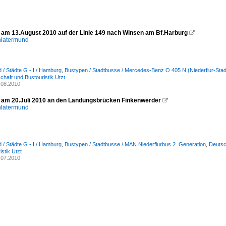
am 13.August 2010 auf der Linie 149 nach Winsen am Bf.Harburg

hlatermund
 / Städte G - I / Hamburg
,
Bustypen / Stadtbusse / Mercedes-Benz O 405 N (Niederflur-Stad
chaft und Bustouristik Utzt
.08.2010
am 20.Juli 2010 an den Landungsbrücken Finkenwerder

hlatermund
 / Städte G - I / Hamburg
,
Bustypen / Stadtbusse / MAN Niederflurbus 2. Generation
,
Deutsc
stik Utzt
.07.2010