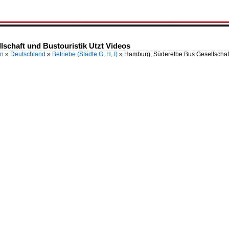
schaft und Bustouristik Utzt Videos
en
»
Deutschland
»
Betriebe (Städte G, H, I)
»
Hamburg, Süderelbe Bus Gesellschaft 