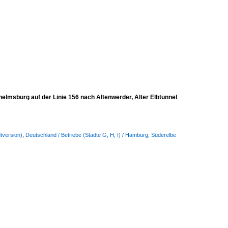
elmsburg auf der Linie 156 nach Altenwerder, Alter Elbtunnel
tversion)
,
Deutschland / Betriebe (Städte G, H, I) / Hamburg, Süderelbe