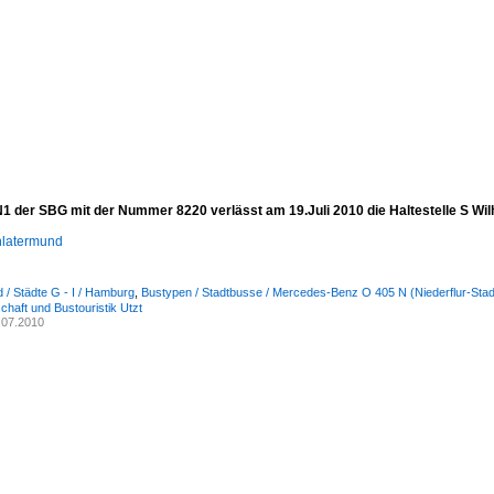
 der SBG mit der Nummer 8220 verlässt am 19.Juli 2010 die Haltestelle S Wilh
hlatermund
 / Städte G - I / Hamburg
,
Bustypen / Stadtbusse / Mercedes-Benz O 405 N (Niederflur-Stad
chaft und Bustouristik Utzt
.07.2010