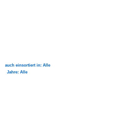
auch einsortiert in: Alle
Jahre: Alle
×
×
Alle Kategorien
Alle Jahre
Deutschland
2000
Betriebe (Städte S, T, U)
2007
Trier, Stadtwerke Trier
Städte S - U