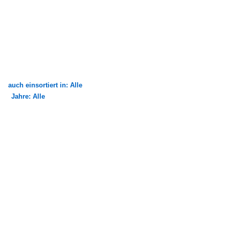
auch einsortiert in: Alle
Jahre: Alle
×
×
Alle Kategorien
Alle Jahre
2010
2018