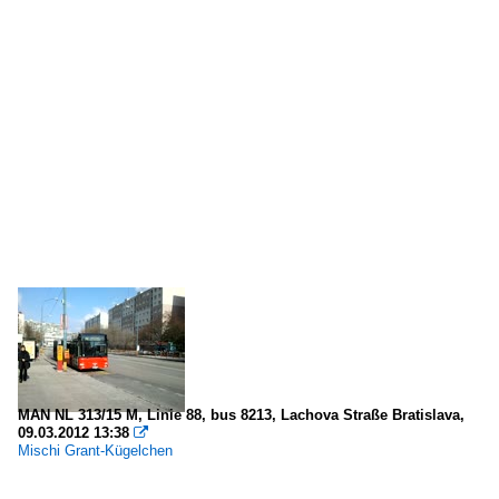
Slowakei - Städte
Bratislava (Pressburg)
MAN NL 313/15 M, Linie 88, bus 8213, Lachova Straße Bratislava,
09.03.2012 13:38

Mischi Grant-Kügelchen