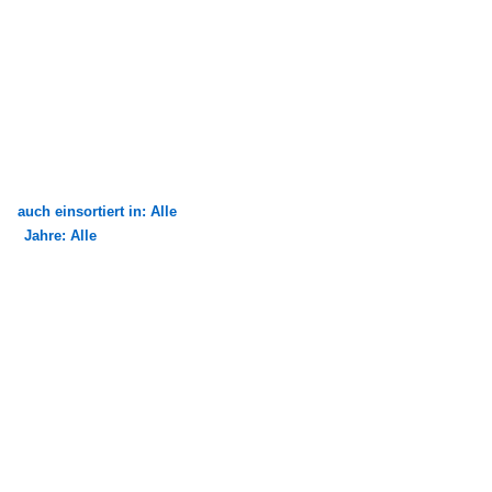
auch einsortiert in: Alle
Jahre: Alle
×
×
Alle Kategorien
Alle Jahre
Bustypen
2010
Stadtbusse
2012
MAN Niederflurbus 1. Generation
Europa