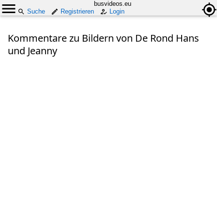
busvideos.eu
Suche
Registrieren
Login
Kommentare zu Bildern von De Rond Hans
und Jeanny