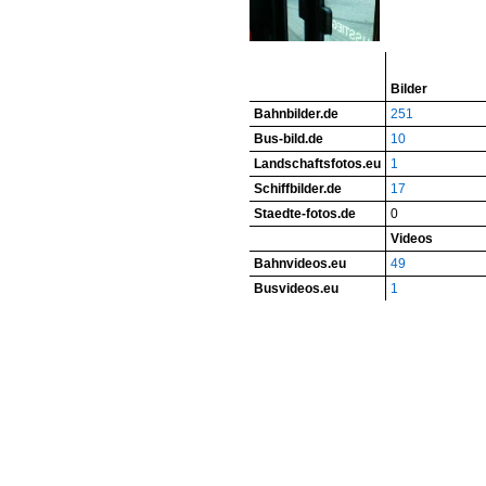
Bilder
Bahnbilder.de
251
Bus-bild.de
10
Landschaftsfotos.eu
1
Schiffbilder.de
17
Staedte-fotos.de
0
Videos
Bahnvideos.eu
49
Busvideos.eu
1