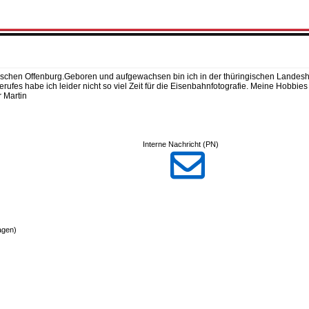
ischen Offenburg.Geboren und aufgewachsen bin ich in der thüringischen Landeshaup
rufes habe ich leider nicht so viel Zeit für die Eisenbahnfotografie. Meine Hobbie
r Martin
Interne Nachricht (PN)

agen)