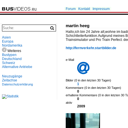
Forum
Kontakt
Impressum
martin heeg
Hallo,ich bin 24 Jahre alt,wohne im bad
Schichtleiterfunktion.Aufgrund meines Be
Asien
Trainsimulator und Pro Train Perfect. de
Europa
Nordamerika
http://fernverkehr.startbilder.de
Weiteres
Bustypen
Deutschland
e-Mail
Schweiz

Alternative Antriebe
Neuzugänge
Zeitachse
Bilder (0 in den letzten 30 Tagen)
1
Datenschutzerklärung
Kommentare (0 in den letzten 30 Tagen)
0
erhaltene Kommentare (0 in den letzten 30 T
0
aktiv
2009