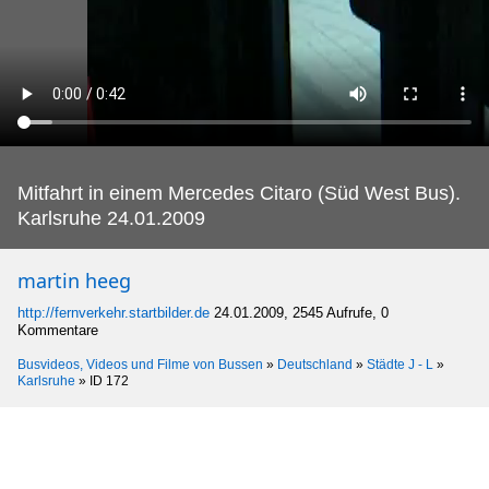
Mitfahrt in einem Mercedes Citaro (Süd West Bus).
Karlsruhe 24.01.2009
martin heeg
http://fernverkehr.startbilder.de
24.01.2009, 2545 Aufrufe, 0
Kommentare
Busvideos, Videos und Filme von Bussen
»
Deutschland
»
Städte J - L
»
Karlsruhe
»
ID 172