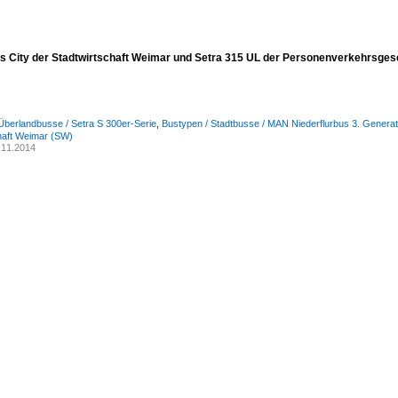
s City der Stadtwirtschaft Weimar und Setra 315 UL der Personenverkehrsges
Überlandbusse / Setra S 300er-Serie
,
Bustypen / Stadtbusse / MAN Niederflurbus 3. Generati
haft Weimar (SW)
.11.2014