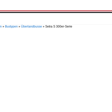
en
»
Bustypen
»
Überlandbusse
»
Setra S 300er-Serie