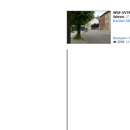
WSF-VV76, 
fahren.

Karsten Mü
Bustypen / 
2234.
18
