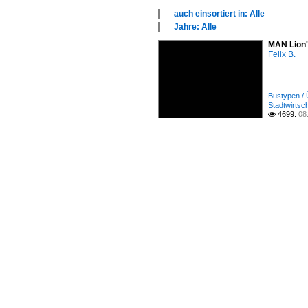
auch einsortiert in: Alle
×
Jahre: Alle
Alle Kategorien
×
MAN Lion'
Bustypen
Alle Jahre
Felix B.
Deutschland
2000
Schweiz
2010
Bustypen / 
Stadtwirtsc
4699.
08
