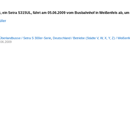
ein Setra S315UL, fährt am 05.06.2009 vom Busbahnhof in Weißenfels ab, um als
ller
Überlandbusse / Setra S 300er-Serie
,
Deutschland / Betriebe (Städte V, W, X, Y, Z) / Weiße
.06.2009