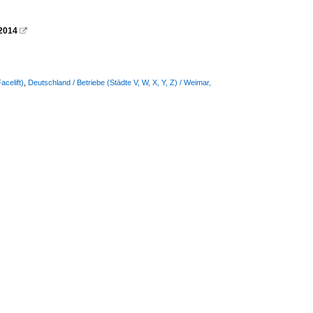
.2014

celift)
,
Deutschland / Betriebe (Städte V, W, X, Y, Z) / Weimar,