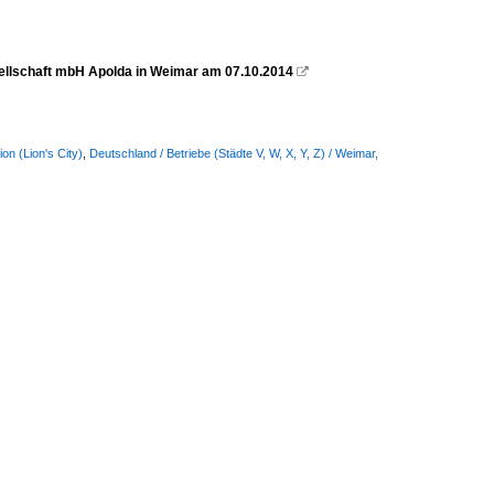
ellschaft mbH Apolda in Weimar am 07.10.2014

on (Lion's City)
,
Deutschland / Betriebe (Städte V, W, X, Y, Z) / Weimar,