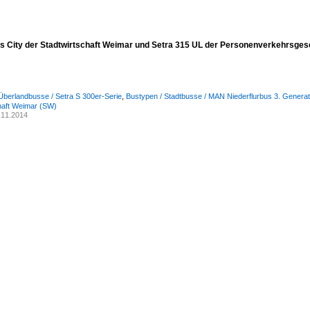
s City der Stadtwirtschaft Weimar und Setra 315 UL der Personenverkehrsges
Überlandbusse / Setra S 300er-Serie
,
Bustypen / Stadtbusse / MAN Niederflurbus 3. Generati
haft Weimar (SW)
.11.2014