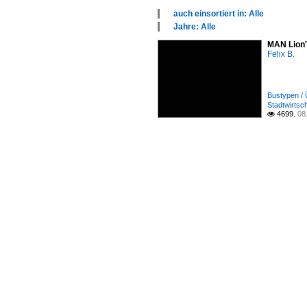
auch einsortiert in: Alle
×
Jahre: Alle
Alle Kategorien
×
MAN Lion'
Bustypen
Alle Jahre
Felix B.
2010
Bustypen / 
Stadtwirtsc
4699.
08
