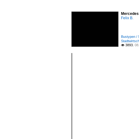
Mercedes 
Felix B.
Bustypen / 
Stadtwirtsc
3893.
08
