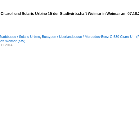
Citaro I und Solaris Urbino 15 der Stadtwirtschaft Weimar in Weimar am 07.10
Stadtbusse / Solaris Urbino
,
Bustypen / Überlandbusse / Mercedes-Benz O 530 Citaro Ü II (Fa
haft Weimar (SW)
.11.2014