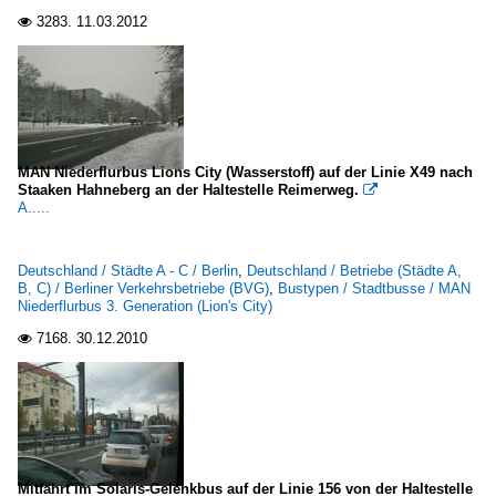
3283.
11.03.2012

MAN Niederflurbus Lions City (Wasserstoff) auf der Linie X49 nach
Staaken Hahneberg an der Haltestelle Reimerweg.

A.....
Deutschland / Städte A - C / Berlin
,
Deutschland / Betriebe (Städte A,
B, C) / Berliner Verkehrsbetriebe (BVG)
,
Bustypen / Stadtbusse / MAN
Niederflurbus 3. Generation (Lion's City)
7168.
30.12.2010

Mitfahrt im Solaris-Gelenkbus auf der Linie 156 von der Haltestelle