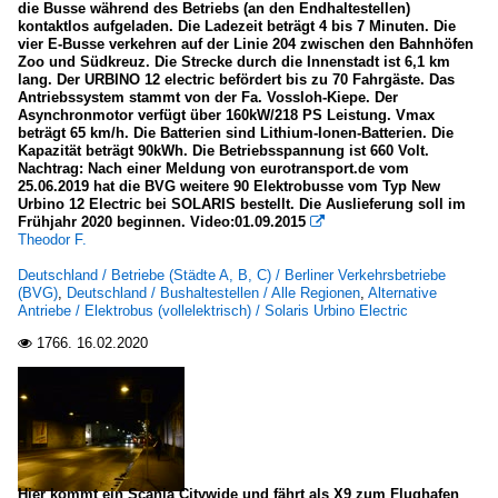
2010
die Busse während des Betriebs (an den Endhaltestellen)
Kleinbusse
kontaktlos aufgeladen. Die Ladezeit beträgt 4 bis 7 Minuten. Die
2012
vier E-Busse verkehren auf der Linie 204 zwischen den Bahnhöfen
Sonstige
Zoo und Südkreuz. Die Strecke durch die Innenstadt ist 6,1 km
2013
lang. Der URBINO 12 electric befördert bis zu 70 Fahrgäste. Das
Antriebssystem stammt von der Fa. Vossloh-Kiepe. Der
2014
Stadtbusse
Asynchronmotor verfügt über 160kW/218 PS Leistung. Vmax
beträgt 65 km/h. Die Batterien sind Lithium-Ionen-Batterien. Die
2015
MAN Doppelstockbus (außer Lion's City)
Kapazität beträgt 90kWh. Die Betriebsspannung ist 660 Volt.
Nachtrag: Nach einer Meldung von eurotransport.de vom
MAN Lion's City DD (Doppelstock)
2020
25.06.2019 hat die BVG weitere 90 Elektrobusse vom Typ New
Urbino 12 Electric bei SOLARIS bestellt. Die Auslieferung soll im
MAN Niederflurbus 2. Generation
Frühjahr 2020 beginnen. Video:01.09.2015
2020

MAN Niederflurbus 3. Generation (Lion's City)
Theodor F.
2021
Mercedes-Benz O 405 N (Niederflur-Stadtversion)
Deutschland / Betriebe (Städte A, B, C) / Berliner Verkehrsbetriebe
(BVG)
,
Deutschland / Bushaltestellen / Alle Regionen
,
Alternative
Mercedes-Benz O 530 I (Citaro)
Antriebe / Elektrobus (vollelektrisch) / Solaris Urbino Electric
Mercedes-Benz O 530 II (Citaro Facelift)
1766.
16.02.2020

Mercedes-Benz Sprinter
Scania Citywide
Solaris Urbino
Volvo V7000
Hier kommt ein Scania Citywide und fährt als X9 zum Flughafen