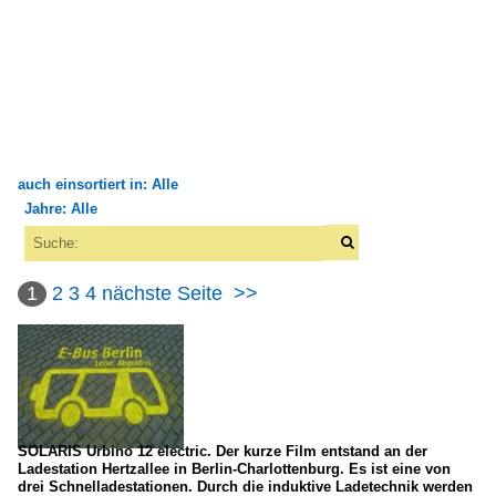
auch einsortiert in: Alle
Jahre: Alle
×
×
Alle Kategorien
Alle Jahre
Alternative Antriebe
1
2
3
4
nächste Seite
>>
2000
Elektrobus (vollelektrisch)
2007
Solaris Urbino Electric
2008
Sonstige
2009
SOLARIS Urbino 12 electric. Der kurze Film entstand an der
Bustypen
2010
Ladestation Hertzallee in Berlin-Charlottenburg. Es ist eine von
drei Schnelladestationen. Durch die induktive Ladetechnik werden