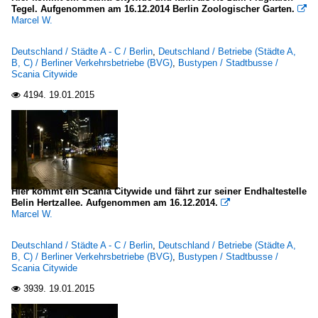
Tegel. Aufgenommen am 16.12.2014 Berlin Zoologischer Garten.

Überlandbusse
Marcel W.
Mercedes-Benz O 530 LE Ü (Citaro)
Deutschland / Städte A - C / Berlin
,
Deutschland / Betriebe (Städte A,
B, C) / Berliner Verkehrsbetriebe (BVG)
,
Bustypen / Stadtbusse /
Deutschland
Scania Citywide
4194.
19.01.2015

Bushaltestellen
Alle Regionen
Städte A - C
Berlin
Hier kommt ein Scania Citywide und fährt zur seiner Endhaltestelle
Belin Hertzallee. Aufgenommen am 16.12.2014.

Marcel W.
Städte G - I
Großgemeinde Stahnsdorf, Teltow, Kleinmachnow
Deutschland / Städte A - C / Berlin
,
Deutschland / Betriebe (Städte A,
B, C) / Berliner Verkehrsbetriebe (BVG)
,
Bustypen / Stadtbusse /
Scania Citywide
Städte P - R
3939.
19.01.2015

Potsdam