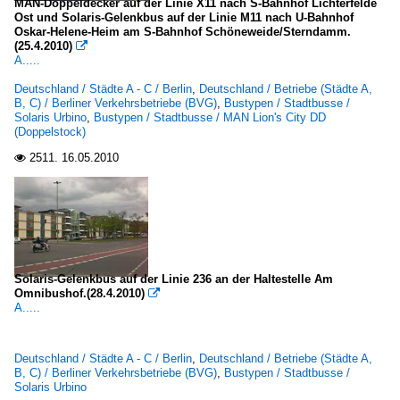
MAN-Doppeldecker auf der Linie X11 nach S-Bahnhof Lichterfelde
Ost und Solaris-Gelenkbus auf der Linie M11 nach U-Bahnhof
Oskar-Helene-Heim am S-Bahnhof Schöneweide/Sterndamm.
(25.4.2010)

A.....
Deutschland / Städte A - C / Berlin
,
Deutschland / Betriebe (Städte A,
B, C) / Berliner Verkehrsbetriebe (BVG)
,
Bustypen / Stadtbusse /
Solaris Urbino
,
Bustypen / Stadtbusse / MAN Lion's City DD
(Doppelstock)
2511.
16.05.2010

Solaris-Gelenkbus auf der Linie 236 an der Haltestelle Am
Omnibushof.(28.4.2010)

A.....
Deutschland / Städte A - C / Berlin
,
Deutschland / Betriebe (Städte A,
B, C) / Berliner Verkehrsbetriebe (BVG)
,
Bustypen / Stadtbusse /
Solaris Urbino