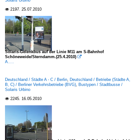
Solaris Urbino
2197.
25.07.2010

Solaris-Gelenkbus auf der Linie M11 am S-Bahnhof
Schöneweide/Sterndamm.(25.4.2010)

A.....
Deutschland / Städte A - C / Berlin
,
Deutschland / Betriebe (Städte A,
B, C) / Berliner Verkehrsbetriebe (BVG)
,
Bustypen / Stadtbusse /
Solaris Urbino
2245.
16.05.2010
