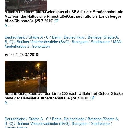
Mitfahrt in einem MAN-Gelenkbus als SEV für die Straßenbahnlinie
M17 von der Haltestelle Rhinstraße/Gärtnerstraße bis Landsberger
Allee/Rhinstraße.(25.7.2010)

A.....
Deutschland / Städte A - C / Berlin
,
Deutschland / Betriebe (Städte A,
B, C) / Berliner Verkehrsbetriebe (BVG)
,
Bustypen / Stadtbusse / MAN
Niederflurbus 2. Generation
2094.
25.07.2010

Solaris-Gelenkbus auf der Linie 255 nach U-Bahnhof Osloer Straße
nahe der Haltestelle Albertinenstraße.(24.7.2010)

A.....
Deutschland / Städte A - C / Berlin
,
Deutschland / Betriebe (Städte A,
B, C) / Berliner Verkehrsbetriebe (BVG)
,
Bustypen / Stadtbusse /