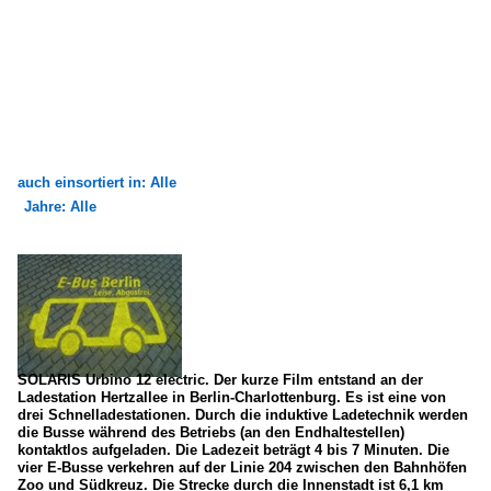
auch einsortiert in: Alle
Jahre: Alle
×
×
Alle Kategorien
Alle Jahre
Alternative Antriebe
2010
Elektrobus (vollelektrisch)
2012
Solaris Urbino Electric
2015
SOLARIS Urbino 12 electric. Der kurze Film entstand an der
Ladestation Hertzallee in Berlin-Charlottenburg. Es ist eine von
Sonstige
2017
drei Schnelladestationen. Durch die induktive Ladetechnik werden
die Busse während des Betriebs (an den Endhaltestellen)
kontaktlos aufgeladen. Die Ladezeit beträgt 4 bis 7 Minuten. Die
Deutschland
vier E-Busse verkehren auf der Linie 204 zwischen den Bahnhöfen
Zoo und Südkreuz. Die Strecke durch die Innenstadt ist 6,1 km