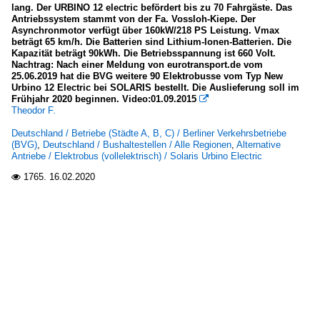
lang. Der URBINO 12 electric befördert bis zu 70 Fahrgäste. Das
Betriebe (Städte A, B, C)
Antriebssystem stammt von der Fa. Vossloh-Kiepe. Der
Asynchronmotor verfügt über 160kW/218 PS Leistung. Vmax
Berliner Verkehrsbetriebe (BVG)
beträgt 65 km/h. Die Batterien sind Lithium-Ionen-Batterien. Die
Kapazität beträgt 90kWh. Die Betriebsspannung ist 660 Volt.
Nachtrag: Nach einer Meldung von eurotransport.de vom
Städte A - C
25.06.2019 hat die BVG weitere 90 Elektrobusse vom Typ New
Urbino 12 Electric bei SOLARIS bestellt. Die Auslieferung soll im
Berlin
Frühjahr 2020 beginnen. Video:01.09.2015

Theodor F.
Städte J - L
Deutschland / Betriebe (Städte A, B, C) / Berliner Verkehrsbetriebe
(BVG)
,
Deutschland / Bushaltestellen / Alle Regionen
,
Alternative
Karlsruhe
Antriebe / Elektrobus (vollelektrisch) / Solaris Urbino Electric
1765.
16.02.2020
