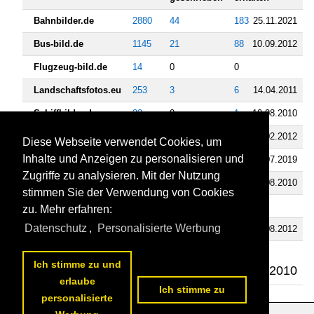
Bahnbilder.de
2880
44
183
25.11.2021
Bus-bild.de
1145
21
88
10.09.2012
Flugzeug-bild.de
14
0
0
Landschaftsfotos.eu
253
3
6
14.04.2011
Schiffbilder.de
32
0
1
10.08.2010
Staedte-fotos.de
509
4
13
11.02.2012
Diese Webseite verwendet Cookies, um
Inhalte und Anzeigen zu personalisieren und
Fahrzeugbilder.de
1069
8
85
23.07.2019
Zugriffe zu analysieren. Mit der Nutzung
Tier-fotos.eu
127
0
1
02.08.2010
stimmen Sie der Verwendung von Cookies
Videos
zu. Mehr erfahren:
Datenschutz
,
Personalisierte Werbung
Bahnvideos.eu
134
1
15
16.08.2012
Busvideos.eu
11
2
1
Ich stimme zu und
06.08.2010
erlaube
Ich stimme zu
personalisierte