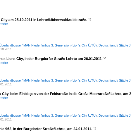
 City am 25.10.2011 in Lehrte/köthenwaldwaldstraße.

lebbe
Überlandbusse / MAN Niederflurbus 3. Generation (Lion's City Ü/TÜ)
,
Deutschland / Städte J 
.10.2011
nes Lions City, in der Burgdorfer Straße Lehrte am 26.01.2011

lebbe
Überlandbusse / MAN Niederflurbus 3. Generation (Lion's City Ü/TÜ)
,
Deutschland / Städte J 
.01.2011
 City, beim Einbiegen von der Feldstraße in die Große Moorstraße/ Lehrte, am 
lebbe
Überlandbusse / MAN Niederflurbus 3. Generation (Lion's City Ü/TÜ)
,
Deutschland / Städte J 
.01.2011
nie 962, in der Burgdorfer Straße/Lehrte, am 24.01.2011.
