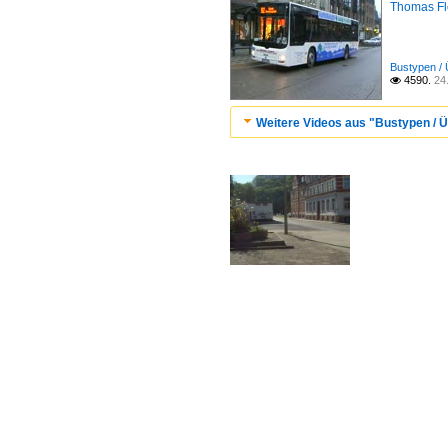
Thomas F
Bustypen / 
4590.
24

Weitere Videos aus "Bustypen / Ü