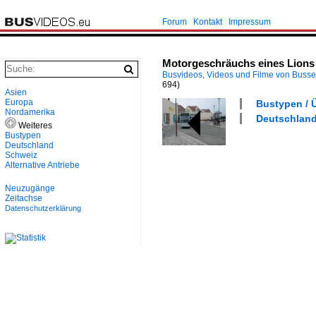
Forum
Kontakt
Impressum
Motorgeschräuchs eines Lions C
Busvideos, Videos und Filme von Buss
694)
Asien
Europa
Bustypen / Ü
Nordamerika
Deutschland 
Weiteres
Bustypen
Deutschland
Schweiz
Alternative Antriebe
Neuzugänge
Zeitachse
Datenschutzerklärung