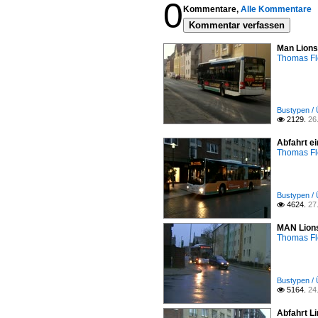
0
Kommentare,
Alle Kommentare
Kommentar verfassen
Man Lions
Thomas F
Bustypen / 
2129.
26

Abfahrt ei
Thomas F
Bustypen / 
4624.
27

MAN Lions
Thomas F
Bustypen / 
5164.
24

Abfahrt Li