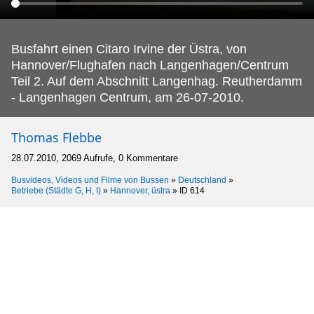
Busfahrt einen Citaro Irvine der Üstra, von
Hannover/Flughafen nach Langenhagen/Centrum
Teil 2.
Auf dem Abschnitt Langenhag. Reutherdamm
- Langenhagen Centrum, am 26-07-2010.
Thomas Flebbe
28.07.2010, 2069 Aufrufe, 0 Kommentare
Busvideos, Videos und Filme von Bussen
»
Deutschland
»
Betriebe (Städte G, H, I)
»
Hannover, üstra
»
ID 614