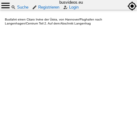
busvideos.eu
Suche
Registrieren
Login
Busfahrt einen Citaro Irvine der Üstra, von Hannover/Flughafen nach
Langenhagen/Centrum Teil 2. Auf dem Abschnitt Langenhag