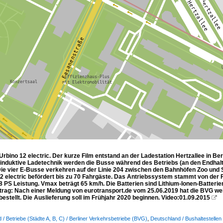
bino 12 electric. Der kurze Film entstand an der Ladestation Hertzallee in Berl
induktive Ladetechnik werden die Busse während des Betriebs (an den Endhaltes
Die vier E-Busse verkehren auf der Linie 204 zwischen den Bahnhöfen Zoo und Sü
 electric befördert bis zu 70 Fahrgäste. Das Antriebssystem stammt von der 
 PS Leistung. Vmax beträgt 65 km/h. Die Batterien sind Lithium-Ionen-Batterie
htrag: Nach einer Meldung von eurotransport.de vom 25.06.2019 hat die BVG we
stellt. Die Auslieferung soll im Frühjahr 2020 beginnen. Video:01.09.2015

 / Betriebe (Städte A, B, C) / Berliner Verkehrsbetriebe (BVG)
,
Deutschland / Bushaltestellen 