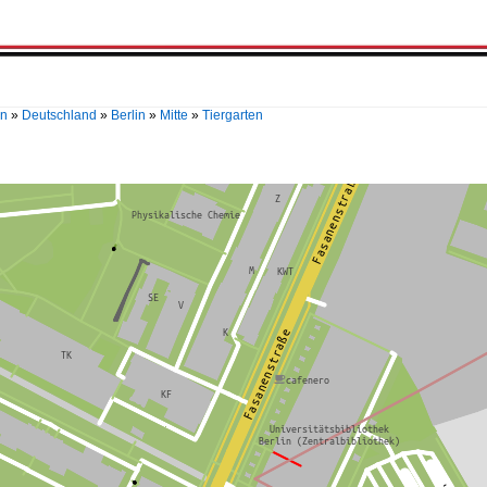
en
»
Deutschland
»
Berlin
»
Mitte
»
Tiergarten