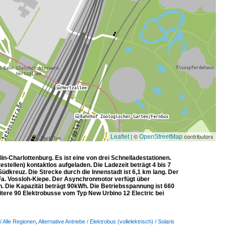
| ©
contributors
Leaflet
OpenStreetMap
in-Charlottenburg. Es ist eine von drei Schnelladestationen.
tellen) kontaktlos aufgeladen. Die Ladezeit beträgt 4 bis 7
dkreuz. Die Strecke durch die Innenstadt ist 6,1 km lang. Der
Fa. Vossloh-Kiepe. Der Asynchronmotor verfügt über
n. Die Kapazität beträgt 90kWh. Die Betriebsspannung ist 660
itere 90 Elektrobusse vom Typ New Urbino 12 Electric bei
/ Alle Regionen
,
Alternative Antriebe / Elektrobus (vollelektrisch) / Solaris