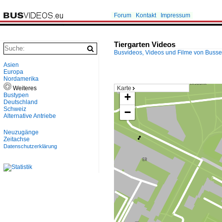
Forum
Kontakt
Impressum
Tiergarten Videos
Busvideos, Videos und Filme von Buss
Asien
Europa
Nordamerika
Weiteres
Karte
+
Bustypen
Deutschland
Schweiz
−
Alternative Antriebe
Neuzugänge
Zeitachse
Datenschutzerklärung