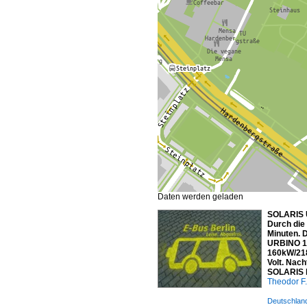
Daten werden geladen
SOLARIS Ur
Durch die 
Minuten. 
URBINO 12
160kW/218
Volt. Nac
SOLARIS be
Theodor F.
Deutschland