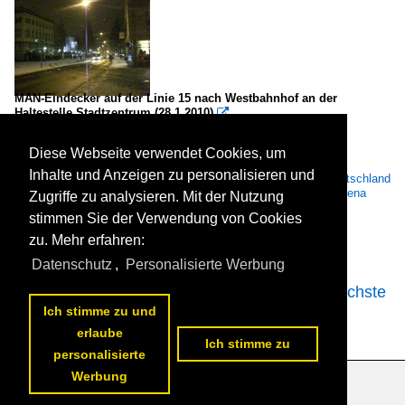
MAN-Eindecker auf der Linie 15 nach Westbahnhof an der
Haltestelle Stadtzentrum.(28.1.2010)

A.....
Diese Webseite verwendet Cookies, um
Inhalte und Anzeigen zu personalisieren und
Bustypen / Stadtbusse / MAN Niederflurbus 1. Generation
,
Deutschland
/ Städte J - L / Jena
,
Deutschland / Betriebe (Städte J, K, L) / Jena
Zugriffe zu analysieren. Mit der Nutzung
(JeNah)
stimmen Sie der Verwendung von Cookies
1529.
03.02.2010

zu. Mehr erfahren:
Datenschutz
,
Personalisierte Werbung
<<
vorherige Seite
2
3
4
5
6
7
8
9
10
11
nächste
Seite
>>
Ich stimme zu und
erlaube
Ich stimme zu
personalisierte
Werbung
Datenschutzerklärung
|
Impressum
|
Kontakt