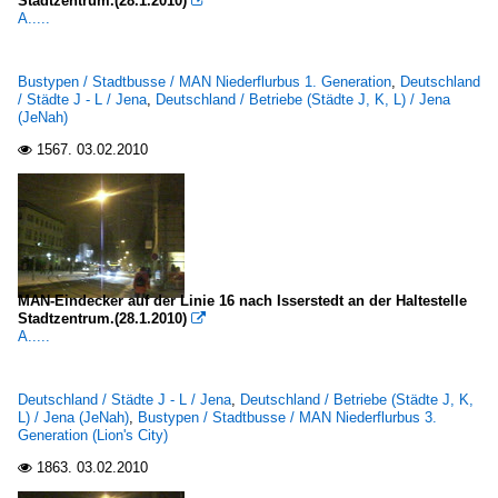
Stadtzentrum.(28.1.2010)

A.....
Bustypen / Stadtbusse / MAN Niederflurbus 1. Generation
,
Deutschland
/ Städte J - L / Jena
,
Deutschland / Betriebe (Städte J, K, L) / Jena
(JeNah)
1567.
03.02.2010

MAN-Eindecker auf der Linie 16 nach Isserstedt an der Haltestelle
Stadtzentrum.(28.1.2010)

A.....
Deutschland / Städte J - L / Jena
,
Deutschland / Betriebe (Städte J, K,
L) / Jena (JeNah)
,
Bustypen / Stadtbusse / MAN Niederflurbus 3.
Generation (Lion's City)
1863.
03.02.2010
