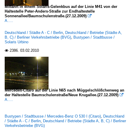
Mitfahrt in einem Solaris-Gelenkbus auf der Linie M41 von der
Haltestelle Peter-Anders-Straße zur Endhaltestelle
Sonnenallee/Baumschulenstraße.(27.12.2009)

A.....
Deutschland / Städte A - C / Berlin
,
Deutschland / Betriebe (Städte A,
B, C) / Berliner Verkehrsbetriebe (BVG)
,
Bustypen / Stadtbusse /
Solaris Urbino
2386.
03.02.2010

Mercedes-Citaro auf der Linie N65 nach Müggelschlößchenweg an
der Haltestelle Baumschulenstraße/Neue Krugallee.(27.12.2009)

A.....
Bustypen / Stadtbusse / Mercedes-Benz O 530 I (Citaro)
,
Deutschland
/ Städte A - C / Berlin
,
Deutschland / Betriebe (Städte A, B, C) / Berliner
Verkehrsbetriebe (BVG)