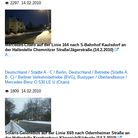
2297.
14.02.2010

Mercedes-Citaro auf der Linie 164 nach S-Bahnhof Kaulsdorf an
der Haltestelle Chemnitzer Straße/Jägerstraße.(14.2.2010)

A.....
Deutschland / Städte A - C / Berlin
,
Deutschland / Betriebe (Städte A,
B, C) / Berliner Verkehrsbetriebe (BVG)
,
Bustypen / Überlandbusse /
Mercedes-Benz O 530 LE Ü (Citaro)
1809.
14.02.2010

Solaris-Gelenkbus auf der Linie X69 nach Odernheimer Straße an
der Haltestelle Krankenhaus Köpenick/Südseite.(14.2.2010)
