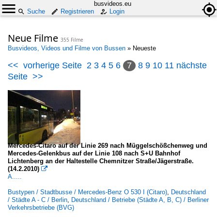
busvideos.eu
Suche
Registrieren
Login
Neue Filme
355 Filme
Busvideos, Videos und Filme von Bussen
»
Neueste
<<
vorherige Seite
2
3
4
5
6
7
8
9
10
11
nächste
Seite
>>
Mercedes-Citaro auf der Linie 269 nach Müggelschößchenweg und
Mercedes-Gelenkbus auf der Linie 108 nach S+U Bahnhof
Lichtenberg an der Haltestelle Chemnitzer Straße/Jägerstraße.
(14.2.2010)

A.....
Bustypen / Stadtbusse / Mercedes-Benz O 530 I (Citaro)
,
Deutschland
/ Städte A - C / Berlin
,
Deutschland / Betriebe (Städte A, B, C) / Berliner
Verkehrsbetriebe (BVG)