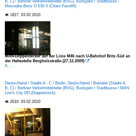
B, C) / Berliner Verkehrsbetriebe (BVG)
,
Bustypen / Stadtbusse /
Mercedes-Benz O 530 II (Citaro Facelift)
1827.
03.02.2010

MAN-Doppeldecker auf der Linie M46 nach U-Bahnhof Britz-Süd an
der Haltestelle Bergholzstraße.(27.12.2009)

A.....
Deutschland / Städte A - C / Berlin
,
Deutschland / Betriebe (Städte A,
B, C) / Berliner Verkehrsbetriebe (BVG)
,
Bustypen / Stadtbusse / MAN
Lion's City DD (Doppelstock)
2010.
03.02.2010
