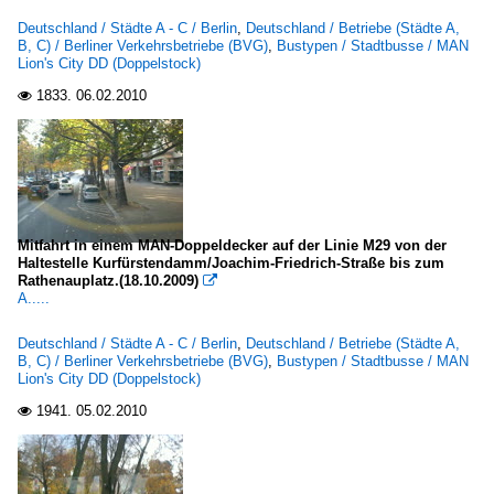
Deutschland / Städte A - C / Berlin
,
Deutschland / Betriebe (Städte A,
B, C) / Berliner Verkehrsbetriebe (BVG)
,
Bustypen / Stadtbusse / MAN
Lion's City DD (Doppelstock)
1833.
06.02.2010

Mitfahrt in einem MAN-Doppeldecker auf der Linie M29 von der
Haltestelle Kurfürstendamm/Joachim-Friedrich-Straße bis zum
Rathenauplatz.(18.10.2009)

A.....
Deutschland / Städte A - C / Berlin
,
Deutschland / Betriebe (Städte A,
B, C) / Berliner Verkehrsbetriebe (BVG)
,
Bustypen / Stadtbusse / MAN
Lion's City DD (Doppelstock)
1941.
05.02.2010
