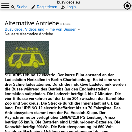
busvideos.eu
Suche
Registrieren
Login
Alternative Antriebe
8 Filme
Busvideos, Videos und Filme von Bussen
»
Neueste Alternative Antriebe
SOLARIS Urbino 12 electric. Der kurze Film entstand an der
Ladestation Hertzallee in Berlin-Charlottenburg. Es ist eine von
drei Schnelladestationen. Durch die induktive Ladetechnik werden
die Busse während des Betriebs (an den Endhaltestellen)
kontaktlos aufgeladen. Die Ladezeit beträgt 4 bis 7 Minuten. Die
vier E-Busse verkehren auf der Linie 204 zwischen den Bahnhöfen
Zoo und Südkreuz. Die Strecke durch die Innenstadt ist 6,1 km
lang. Der URBINO 12 electric befördert bis zu 70 Fahrgäste. Das
Antriebssystem stammt von der Fa. Vossloh-Kiepe. Der
Asynchronmotor verfügt über 160kW/218 PS Leistung. Vmax
beträgt 65 km/h. Die Batterien sind Lithium-Ionen-Batterien. Die
Kapazität beträgt 90kWh. Die Betriebsspannung ist 660 Volt.
Nachtrag: Nach einer Meldung von eurotransport.de vom