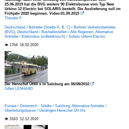
25.06.2019 hat die BVG weitere 90 Elektrobusse vom Typ New
Urbino 12 Electric bei SOLARIS bestellt. Die Auslieferung soll im
Frühjahr 2020 beginnen. Video:01.09.2015

Theodor F.
Deutschland / Betriebe (Städte A, B, C) / Berliner Verkehrsbetriebe
(BVG)
,
Deutschland / Bushaltestellen / Alle Regionen
,
Alternative
Antriebe / Elektrobus (vollelektrisch) / Solaris Urbino Electric
1764.
16.02.2020

Der Henschel ÜHIII s in Salzburg am 06/08/2010

Gilles LENHARD
Europa / Österreich - Städte / Salzburg
,
Alternative Antriebe /
Oberleitungsbusse / Uerdingen-Henschel ÜH IIIs
3163.
12.12.2010
