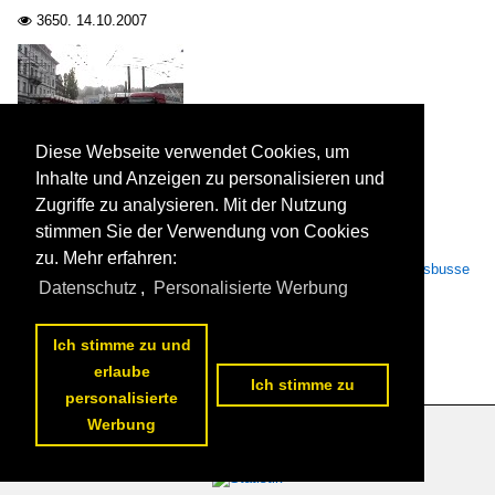
3650.
14.10.2007

Diese Webseite verwendet Cookies, um
Ein Solaris Bus verlässt den Bahnhof Winterthur.

Inhalte und Anzeigen zu personalisieren und
Marcel W.
Zugriffe zu analysieren. Mit der Nutzung
stimmen Sie der Verwendung von Cookies
zu. Mehr erfahren:
Schweiz / Städte / Winterthur
,
Alternative Antriebe / Oberleitungsbusse
/ Solaris Trollino
,
Schweiz / Betriebe / Stadtbus Winterthur
Datenschutz
,
Personalisierte Werbung
4037.
14.10.2007

Ich stimme zu und
erlaube
Ich stimme zu
personalisierte
Werbung
Datenschutzerklärung
|
Impressum
|
Kontakt