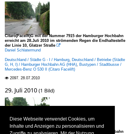
Citaro(Facelft)G mit der Nummer 7915 der Hamburger Hochbahn
erreicht am 28.Juli 2010 im strömenden Regen die Endhaltestelle
der Linie 10, Glatzer Straße

Daniel Schlatermund
Deutschland / Städte G - I / Hamburg
,
Deutschland / Betriebe (Städte
G, H, I) / Hamburger Hochbahn AG (HHA)
,
Bustypen / Stadtbusse /
Mercedes-Benz O 530 II (Citaro Facelift)
2097.
28.07.2010

29. Juli 2010
(1 Bild)
Diese Webseite verwendet Cookies, um
Inhalte und Anzeigen zu personalisieren und
Citaro(Facelft)G mit der Nummer 7906 der Hamburger Hochbahn
Zugriffe zu analysieren. Mit der Nutzung