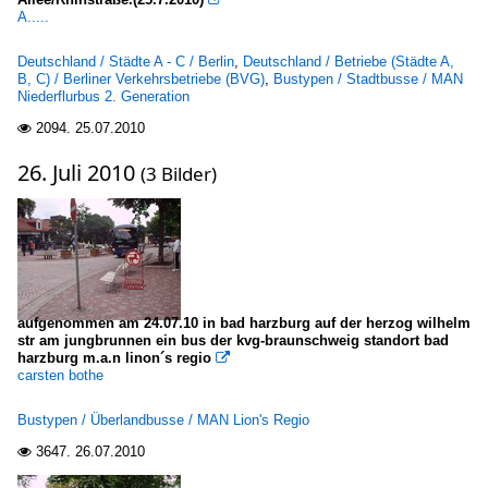
A.....
Deutschland / Städte A - C / Berlin
,
Deutschland / Betriebe (Städte A,
B, C) / Berliner Verkehrsbetriebe (BVG)
,
Bustypen / Stadtbusse / MAN
Niederflurbus 2. Generation
2094.
25.07.2010

26. Juli 2010
(3 Bilder)
aufgenommen am 24.07.10 in bad harzburg auf der herzog wilhelm
str am jungbrunnen ein bus der kvg-braunschweig standort bad
harzburg m.a.n linon´s regio

carsten bothe
Bustypen / Überlandbusse / MAN Lion's Regio
3647.
26.07.2010
