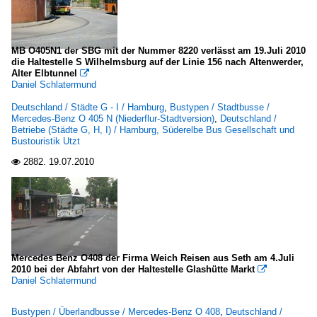
MB O405N1 der SBG mit der Nummer 8220 verlässt am 19.Juli 2010
die Haltestelle S Wilhelmsburg auf der Linie 156 nach Altenwerder,
Alter Elbtunnel

Daniel Schlatermund
Deutschland / Städte G - I / Hamburg
,
Bustypen / Stadtbusse /
Mercedes-Benz O 405 N (Niederflur-Stadtversion)
,
Deutschland /
Betriebe (Städte G, H, I) / Hamburg, Süderelbe Bus Gesellschaft und
Bustouristik Utzt
2882.
19.07.2010

Mercedes Benz O408 der Firma Weich Reisen aus Seth am 4.Juli
2010 bei der Abfahrt von der Haltestelle Glashütte Markt

Daniel Schlatermund
Bustypen / Überlandbusse / Mercedes-Benz O 408
,
Deutschland /