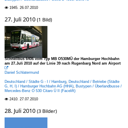
1945.
26.07.2010

27. Juli 2010
(1 Bild)
Schnellbus 6406 vom Typ MB O530MÜ der Hamburger Hochbahn
am 27.Juli 2010 auf der Linie 39 nach Rugenbarg Nord am Airport

Daniel Schlatermund
Deutschland / Städte G - I / Hamburg
,
Deutschland / Betriebe (Städte
G, H, I) / Hamburger Hochbahn AG (HHA)
,
Bustypen / Überlandbusse /
Mercedes-Benz O 530 Citaro Ü II (Facelift)
2410.
27.07.2010

28. Juli 2010
(3 Bilder)