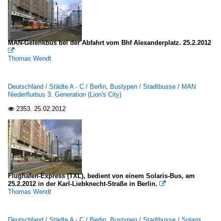
MAN-Gelenkbus bei der Abfahrt vom Bhf Alexanderplatz. 25.2.2012

Thomas Wendt
Deutschland / Städte A - C / Berlin
,
Bustypen / Stadtbusse / MAN
Niederflurbus 3. Generation (Lion's City)
2353.
25.02.2012

Flughafen-Express (TXL), bedient von einem Solaris-Bus, am
25.2.2012 in der Karl-Liebknecht-Straße in Berlin.

Thomas Wendt
Deutschland / Städte A - C / Berlin
,
Bustypen / Stadtbusse / Solaris