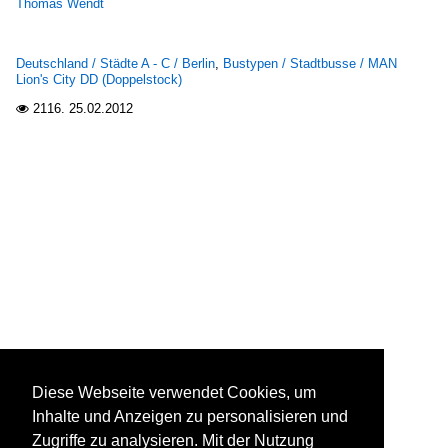
Thomas Wendt
Deutschland / Städte A - C / Berlin
,
Bustypen / Stadtbusse / MAN
Lion's City DD (Doppelstock)
2116.
25.02.2012

Diese Webseite verwendet Cookies, um
Inhalte und Anzeigen zu personalisieren und
Zugriffe zu analysieren. Mit der Nutzung