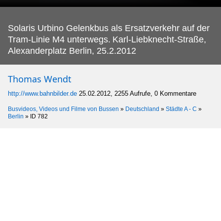
Solaris Urbino Gelenkbus als Ersatzverkehr auf der
Tram-Linie M4 unterwegs.
Karl-Liebknecht-Straße,
Alexanderplatz Berlin, 25.2.2012
Thomas Wendt
http://www.bahnbilder.de
25.02.2012, 2255 Aufrufe, 0 Kommentare
Busvideos, Videos und Filme von Bussen
»
Deutschland
»
Städte A - C
»
Berlin
»
ID 782