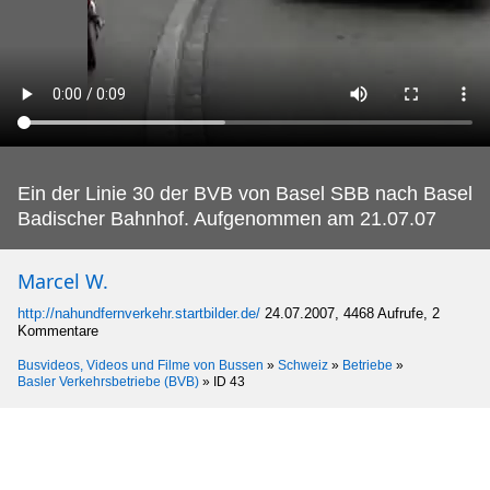
Ein der Linie 30 der BVB von Basel SBB nach Basel
Badischer Bahnhof.
Aufgenommen am 21.07.07
Marcel W.
http://nahundfernverkehr.startbilder.de/
24.07.2007, 4468 Aufrufe, 2
Kommentare
Busvideos, Videos und Filme von Bussen
»
Schweiz
»
Betriebe
»
Basler Verkehrsbetriebe (BVB)
»
ID 43