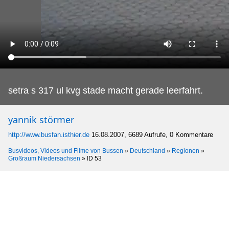
setra s 317 ul kvg stade macht gerade leerfahrt.
yannik störmer
http://www.busfan.isthier.de
16.08.2007, 6689 Aufrufe, 0 Kommentare
Busvideos, Videos und Filme von Bussen
»
Deutschland
»
Regionen
»
Großraum Niedersachsen
»
ID 53