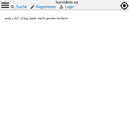
busvideos.eu
Suche
Registrieren
Login
setra s 317 ul kvg stade macht gerade leerfahrt.