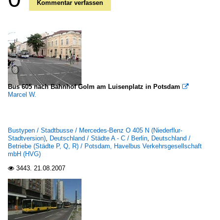
Kommentar verfassen
Bus 605 nach Bahnhof Golm am Luisenplatz in Potsdam

Marcel W.
Bustypen / Stadtbusse / Mercedes-Benz O 405 N (Niederflur-
Stadtversion)
,
Deutschland / Städte A - C / Berlin
,
Deutschland /
Betriebe (Städte P, Q, R) / Potsdam, Havelbus Verkehrsgesellschaft
mbH (HVG)
3443.
21.08.2007
