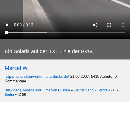
Ein Solaris auf der TXL Linie der BVG.
Marcel W.
http://nahundfernverkehr.startbilder.de/
21.08.2007, 5410 Aufrufe, 0
Kommentare
Busvideos, Videos und Filme von Bussen
»
Deutschland
»
Städte A - C
»
Berlin
»
ID 56