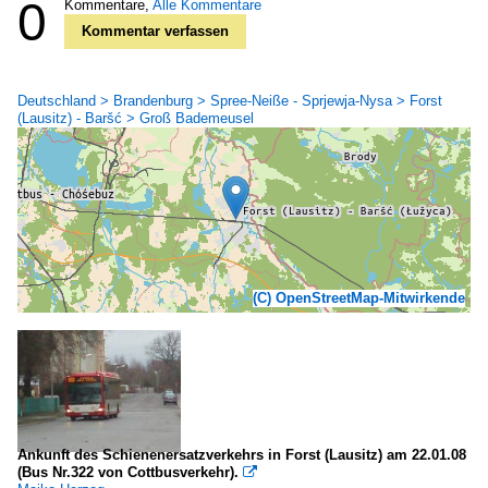
0
Kommentare,
Alle Kommentare
Kommentar verfassen
Deutschland > Brandenburg > Spree-Neiße - Sprjewja-Nysa > Forst
(Lausitz) - Baršć > Groß Bademeusel
(C) OpenStreetMap-Mitwirkende
Ankunft des Schienenersatzverkehrs in Forst (Lausitz) am 22.01.08
(Bus Nr.322 von Cottbusverkehr).
