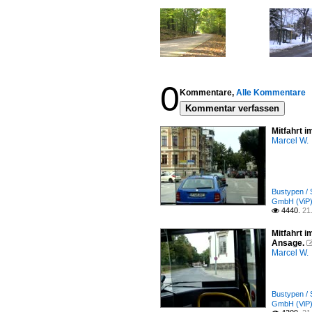
0
Kommentare,
Alle Kommentare
Kommentar verfassen
Mitfahrt 
Marcel W.
Bustypen / 
GmbH (ViP
4440.
21

Mitfahrt 
Ansage.
Marcel W.
Bustypen / 
GmbH (ViP