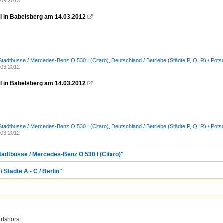
.09.2013
 I in Babelsberg am 14.03.2012

Stadtbusse / Mercedes-Benz O 530 I (Citaro)
,
Deutschland / Betriebe (Städte P, Q, R) / P
.03.2012
 I in Babelsberg am 14.03.2012

Stadtbusse / Mercedes-Benz O 530 I (Citaro)
,
Deutschland / Betriebe (Städte P, Q, R) / P
.03.2012
tadtbusse / Mercedes-Benz O 530 I (Citaro)"
 Städte A - C / Berlin"
rlshorst