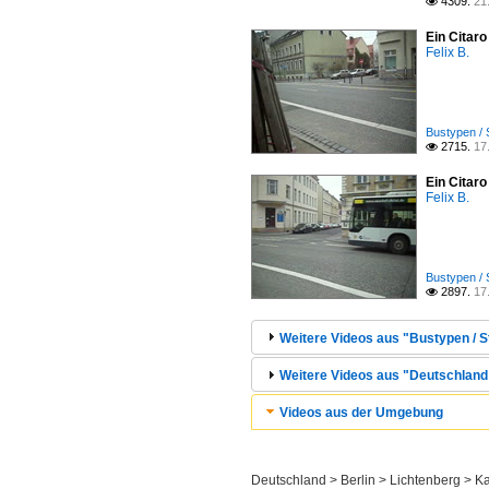
4309.
21

Ein Citaro
Felix B.
Bustypen / 
2715.
17

Ein Citaro
Felix B.
Bustypen / 
2897.
17

Weitere Videos aus "Bustypen / S
Weitere Videos aus "Deutschland /
Videos aus der Umgebung
Deutschland > Berlin > Lichtenberg > Ka