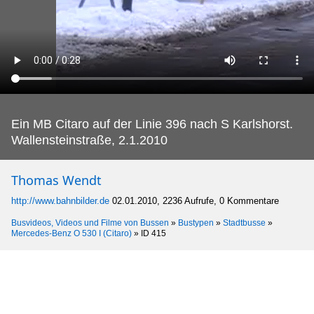
Ein MB Citaro auf der Linie 396 nach S Karlshorst.
Wallensteinstraße, 2.1.2010
Thomas Wendt
http://www.bahnbilder.de
02.01.2010, 2236 Aufrufe, 0 Kommentare
Busvideos, Videos und Filme von Bussen
»
Bustypen
»
Stadtbusse
»
Mercedes-Benz O 530 I (Citaro)
»
ID 415