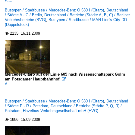
A.....
Bustypen / Stadtbusse / Mercedes-Benz O 530 I (Citaro)
,
Deutschland
/ Städte A - C / Berlin
,
Deutschland / Betriebe (Städte A, B, C) / Berliner
Verkehrsbetriebe (BVG)
,
Bustypen / Stadtbusse / MAN Lion's City DD
(Doppelstock)
2135.
16.11.2009

Mercedes-Citaro auf der Linie 605 nach Wissenschaftspark Golm
am Potsdamer Hauptbahnhof.

A.....
Bustypen / Stadtbusse / Mercedes-Benz O 530 I (Citaro)
,
Deutschland
/ Städte P - R / Potsdam
,
Deutschland / Betriebe (Städte P, Q, R) /
Potsdam, Havelbus Verkehrsgesellschaft mbH (HVG)
1886.
15.09.2009
