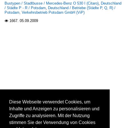
Bustypen / Stadtbusse / Mercedes-Benz O 530 I (Citaro)
,
Deutschland
/ Städte P - R / Potsdam
,
Deutschland / Betriebe (Städte P, Q, R) /
Potsdam, Verkehrsbetrieb Potsdam GmbH (ViP)
1667.
05.09.2009

Diese Webseite verwendet Cookies, um
Inhalte und Anzeigen zu personalisieren und
Zugriffe zu analysieren. Mit der Nutzung
stimmen Sie der Verwendung von Cookies