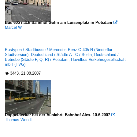
Bus 605 nach Bahnhof Golm am Luisenplatz in Potsdam

Marcel W.
Bustypen / Stadtbusse / Mercedes-Benz O 405 N (Niederflur-
Stadtversion)
,
Deutschland / Städte A - C / Berlin
,
Deutschland /
Betriebe (Städte P, Q, R) / Potsdam, Havelbus Verkehrsgesellschaft
mbH (HVG)
3443.
21.08.2007

Doppeldecker bei der Ausfahrt. Bahnhof Alex. 10.6.2007

Thomas Wendt