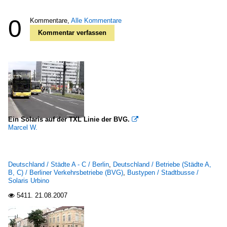
0
Kommentare,
Alle Kommentare
Kommentar verfassen
Ein Solaris auf der TXL Linie der BVG.

Marcel W.
Deutschland / Städte A - C / Berlin
,
Deutschland / Betriebe (Städte A,
B, C) / Berliner Verkehrsbetriebe (BVG)
,
Bustypen / Stadtbusse /
Solaris Urbino
5411.
21.08.2007
