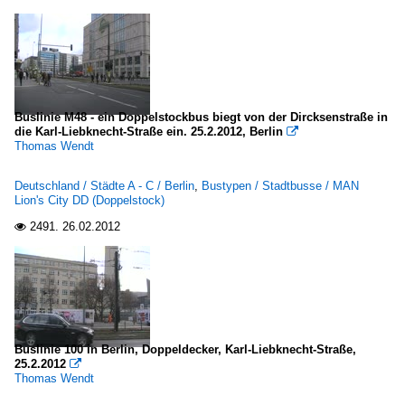
Buslinie M48 - ein Doppelstockbus biegt von der Dircksenstraße in
die Karl-Liebknecht-Straße ein. 25.2.2012, Berlin

Thomas Wendt
Deutschland / Städte A - C / Berlin
,
Bustypen / Stadtbusse / MAN
Lion's City DD (Doppelstock)
2491.
26.02.2012

Buslinie 100 in Berlin, Doppeldecker, Karl-Liebknecht-Straße,
25.2.2012

Thomas Wendt