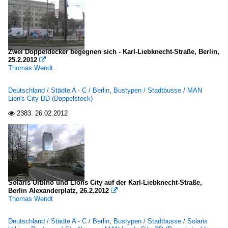
Volvo B9TL
Deutschland
Zwei Doppeldecker begegnen sich - Karl-Liebknecht-Straße, Berlin,
Betriebe (Städte A, B, C)
25.2.2012

Thomas Wendt
Berliner Verkehrsbetriebe (BVG)
Deutschland / Städte A - C / Berlin
,
Bustypen / Stadtbusse / MAN
Städte A - C
Lion's City DD (Doppelstock)
Berlin
2383.
26.02.2012

Städte D - F
Erfurt
Solaris Urbino und Lions City auf der Karl-Liebknecht-Straße,
Berlin Alexanderplatz, 26.2.2012

Thomas Wendt
Deutschland / Städte A - C / Berlin
,
Bustypen / Stadtbusse / Solaris