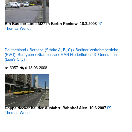
Ein Bus der Linie M27 in Berlin Pankow. 18.3.2008

Thomas Wendt
Deutschland / Betriebe (Städte A, B, C) / Berliner Verkehrsbetriebe
(BVG)
,
Bustypen / Stadtbusse / MAN Niederflurbus 3. Generation
(Lion's City)
6957.
18.03.2008

 6
Doppeldecker bei der Ausfahrt. Bahnhof Alex. 10.6.2007

Thomas Wendt