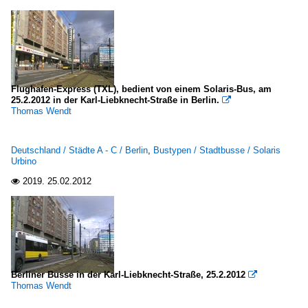
Flughafen-Express (TXL), bedient von einem Solaris-Bus, am
25.2.2012 in der Karl-Liebknecht-Straße in Berlin.

Thomas Wendt
Deutschland / Städte A - C / Berlin
,
Bustypen / Stadtbusse / Solaris
Urbino
2019.
25.02.2012

Berliner Busse in der Karl-Liebknecht-Straße, 25.2.2012

Thomas Wendt