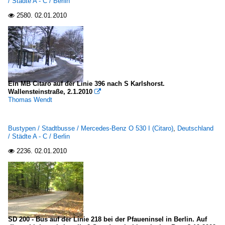
/ Städte A - C / Berlin
2580.
02.01.2010

Ein MB Citaro auf der Linie 396 nach S Karlshorst.
Wallensteinstraße, 2.1.2010

Thomas Wendt
Bustypen / Stadtbusse / Mercedes-Benz O 530 I (Citaro)
,
Deutschland
/ Städte A - C / Berlin
2236.
02.01.2010

SD 200 - Bus auf der Linie 218 bei der Pfaueninsel in Berlin. Auf