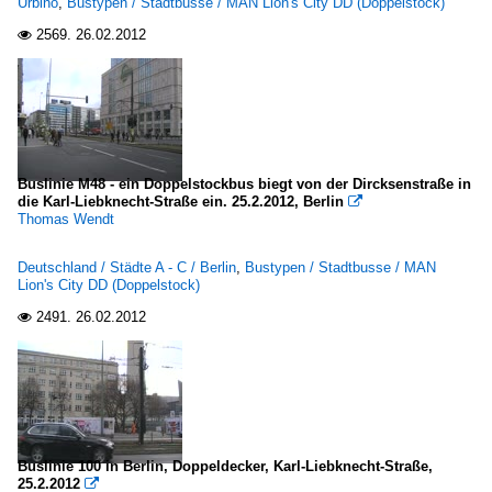
Urbino
,
Bustypen / Stadtbusse / MAN Lion's City DD (Doppelstock)
2569.
26.02.2012

Buslinie M48 - ein Doppelstockbus biegt von der Dircksenstraße in
die Karl-Liebknecht-Straße ein. 25.2.2012, Berlin

Thomas Wendt
Deutschland / Städte A - C / Berlin
,
Bustypen / Stadtbusse / MAN
Lion's City DD (Doppelstock)
2491.
26.02.2012

Buslinie 100 in Berlin, Doppeldecker, Karl-Liebknecht-Straße,
25.2.2012
