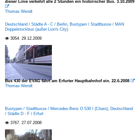
dieser Linie verkehrt alle 2 Stunden ein historischer Bus. 3.10.2009

Thomas Wendt
Deutschland / Städte A - C / Berlin
,
Bustypen / Stadtbusse / MAN
Doppelstockbus (außer Lion's City)
3054.
29.12.2009

Bus 430 der EVAG fährt am Erfurter Hauptbahnhof ein. 22.6.2008

Thomas Wendt
Bustypen / Stadtbusse / Mercedes-Benz O 530 I (Citaro)
,
Deutschland
/ Städte D - F / Erfurt
3767.
27.07.2008
