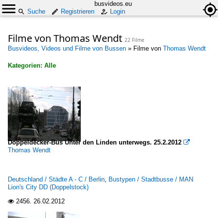
busvideos.eu
Suche
Registrieren
Login
Filme von Thomas Wendt
22 Filme
Busvideos, Videos und Filme von Bussen
»
Filme von
Thomas Wendt
Kategorien: Alle
×
Alle Kategorien
Bustypen
Stadtbusse
Doppeldecker-Bus Unter den Linden unterwegs. 25.2.2012

MAN Doppelstockbus (außer Lion's City)
Thomas Wendt
MAN Lion's City DD (Doppelstock)
MAN Niederflurbus 3. Generation (Lion's City)
Deutschland / Städte A - C / Berlin
,
Bustypen / Stadtbusse / MAN
Lion's City DD (Doppelstock)
Mercedes-Benz O 530 I (Citaro)
2456.
26.02.2012

Solaris Urbino