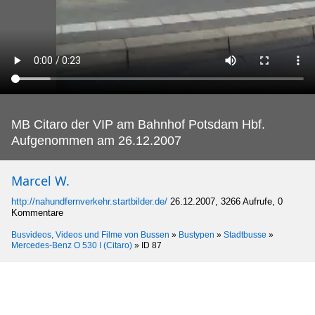
MB Citaro der VIP am Bahnhof Potsdam Hbf.
Aufgenommen am 26.12.2007
Marcel W.
http://nahundfernverkehr.startbilder.de/
26.12.2007, 3266 Aufrufe, 0
Kommentare
Busvideos, Videos und Filme von Bussen
»
Bustypen
»
Stadtbusse
»
Mercedes-Benz O 530 I (Citaro)
»
ID 87