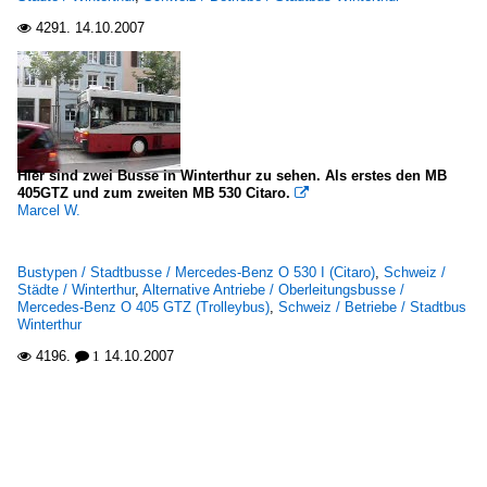
4291.
14.10.2007

Hier sind zwei Busse in Winterthur zu sehen. Als erstes den MB
405GTZ und zum zweiten MB 530 Citaro.

Marcel W.
Bustypen / Stadtbusse / Mercedes-Benz O 530 I (Citaro)
,
Schweiz /
Städte / Winterthur
,
Alternative Antriebe / Oberleitungsbusse /
Mercedes-Benz O 405 GTZ (Trolleybus)
,
Schweiz / Betriebe / Stadtbus
Winterthur
4196.
14.10.2007

 1