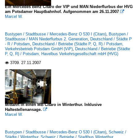
Ein Mercedes Benz Citaro der VIP und MAN Niederflurbus der HVG
am Potsdamer Hauptbahnhof. Aufgenommen am 26.11.2007

Marcel W.
Bustypen / Stadtbusse / Mercedes-Benz O 530 I (Citaro)
,
Bustypen /
Stadtbusse / MAN Niederflurbus 2. Generation
,
Deutschland / Städte P
- R / Potsdam
,
Deutschland / Betriebe (Städte P, Q, R) / Potsdam,
Verkehrsbetrieb Potsdam GmbH (ViP)
,
Deutschland / Betriebe (Städte
P, Q, R) / Potsdam, Havelbus Verkehrsgesellschaft mbH (HVG)
3709.
27.11.2007

Mitfahrt in einen MB Citaro in Winterthur. Inklusive
Haltestellenansage.

Marcel W.
Bustypen / Stadtbusse / Mercedes-Benz O 530 I (Citaro)
,
Schweiz /
Städte / Winterthur
,
Schweiz / Betriebe / Stadtbus Winterthur