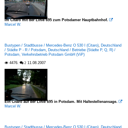
Im Citaro mit der Linie 695 zum Potsdamer Hauptbahnhof.

Marcel W.
Bustypen / Stadtbusse / Mercedes-Benz O 530 I (Citaro)
,
Deutschland
/ Städte P - R / Potsdam
,
Deutschland / Betriebe (Städte P, Q, R) /
Potsdam, Verkehrsbetrieb Potsdam GmbH (ViP)
4476.
11.08.2007

 2
Ein Citaro auf der Linie 695 in Potsdam. Mit Haltestellenansage.

Marcel W.
Bustypen / Stadtbusse / Mercedes-Benz O 530 I (Citaro)
,
Deutschland