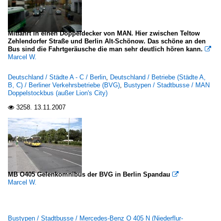
Mitfahrt in einen Doppeldecker von MAN. Hier zwischen Teltow
Zehlendorfer Straße und Berlin Alt-Schönow. Das schöne an den
Bus sind die Fahrtgeräusche die man sehr deutlich hören kann.

Marcel W.
Deutschland / Städte A - C / Berlin
,
Deutschland / Betriebe (Städte A,
B, C) / Berliner Verkehrsbetriebe (BVG)
,
Bustypen / Stadtbusse / MAN
Doppelstockbus (außer Lion's City)
3258.
13.11.2007

MB O405 Gelenkomnibus der BVG in Berlin Spandau

Marcel W.
Bustypen / Stadtbusse / Mercedes-Benz O 405 N (Niederflur-