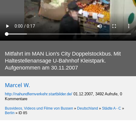
Mitfahrt im MAN Lion's City Doppelstockbus.
Mit
Haltestellenansage U-Bahnhof Kleistpark.
Aufgenommen am 30.11.2007
Marcel W.
http://nahundfernverkehr.startbilder.de/
01.12.2007, 3492 Aufrufe, 0
Kommentare
Busvideos, Videos und Filme von Bussen
»
Deutschland
»
Städte A - C
»
Berlin
»
ID 85