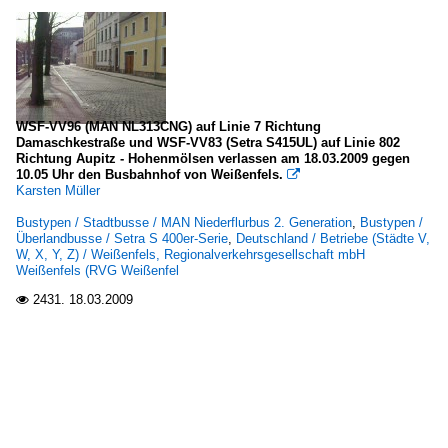
WSF-VV96 (MAN NL313CNG) auf Linie 7 Richtung
Damaschkestraße und WSF-VV83 (Setra S415UL) auf Linie 802
Richtung Aupitz - Hohenmölsen verlassen am 18.03.2009 gegen
10.05 Uhr den Busbahnhof von Weißenfels.

Karsten Müller
Bustypen / Stadtbusse / MAN Niederflurbus 2. Generation
,
Bustypen /
Überlandbusse / Setra S 400er-Serie
,
Deutschland / Betriebe (Städte V,
W, X, Y, Z) / Weißenfels, Regionalverkehrsgesellschaft mbH
Weißenfels (RVG Weißenfel
2431.
18.03.2009
