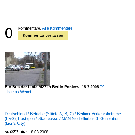
0
Kommentare,
Alle Kommentare
Kommentar verfassen
Ein Bus der Linie M27 in Berlin Pankow. 18.3.2008

Thomas Wendt
Deutschland / Betriebe (Städte A, B, C) / Berliner Verkehrsbetriebe
(BVG)
,
Bustypen / Stadtbusse / MAN Niederflurbus 3. Generation
(Lion's City)
6957.
18.03.2008

 4