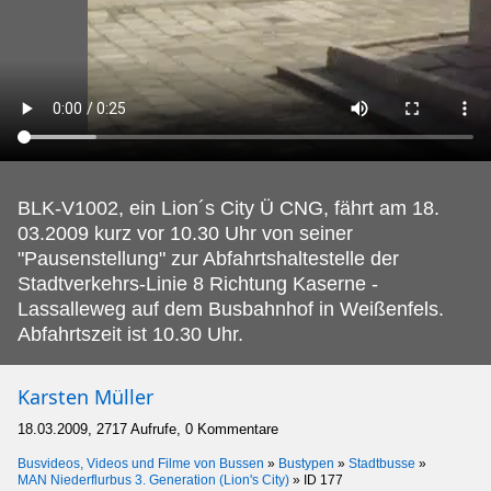
BLK-V1002, ein Lion´s City Ü CNG, fährt am 18.
03.2009 kurz vor 10.30 Uhr von seiner
"Pausenstellung" zur Abfahrtshaltestelle der
Stadtverkehrs-Linie 8 Richtung Kaserne -
Lassalleweg auf dem Busbahnhof in Weißenfels.
Abfahrtszeit ist 10.30 Uhr.
Karsten Müller
18.03.2009, 2717 Aufrufe, 0 Kommentare
Busvideos, Videos und Filme von Bussen
»
Bustypen
»
Stadtbusse
»
MAN Niederflurbus 3. Generation (Lion's City)
»
ID 177