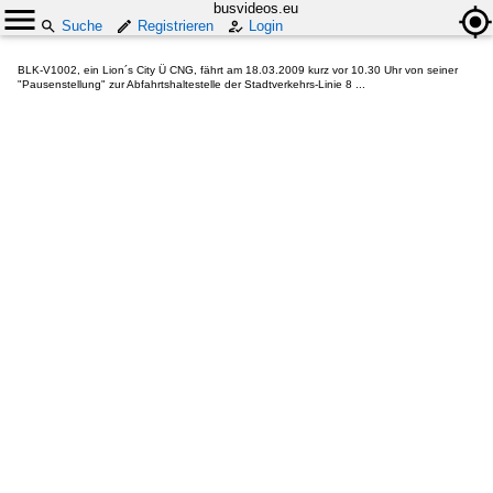
busvideos.eu
Suche
Registrieren
Login
BLK-V1002, ein Lion´s City Ü CNG, fährt am 18.03.2009 kurz vor 10.30 Uhr von seiner
"Pausenstellung" zur Abfahrtshaltestelle der Stadtverkehrs-Linie 8 ...