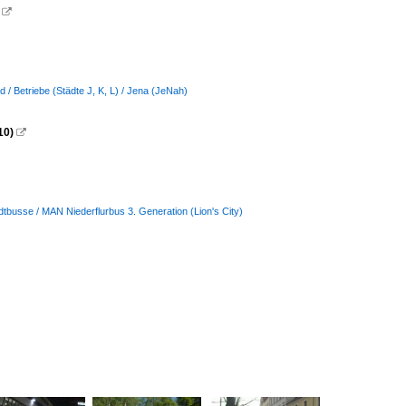

 / Betriebe (Städte J, K, L) / Jena (JeNah)
10)

dtbusse / MAN Niederflurbus 3. Generation (Lion's City)