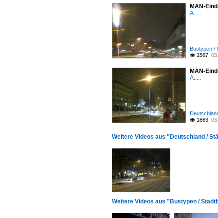
MAN-Einde
A.....
Bustypen / 
1567.
03

MAN-Eindec
A.....
Deutschland 
1863.
03

Weitere Videos aus "Deutschland / Städ
Weitere Videos aus "Bustypen / Stadt