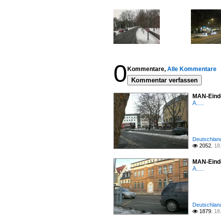
0
Kommentare,
Alle Kommentare
Kommentar verfassen
MAN-Eindec
A.....
Deutschland 
2052.
18

MAN-Einde
A.....
Deutschland 
1879.
18
