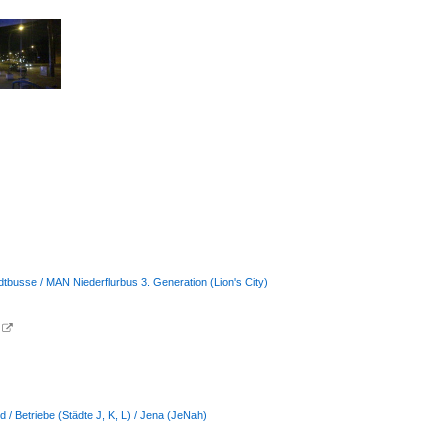
dtbusse / MAN Niederflurbus 3. Generation (Lion's City)

 / Betriebe (Städte J, K, L) / Jena (JeNah)