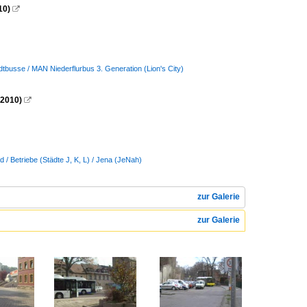
10)

dtbusse / MAN Niederflurbus 3. Generation (Lion's City)
.2010)

 / Betriebe (Städte J, K, L) / Jena (JeNah)
zur Galerie
zur Galerie