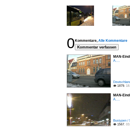
0
Kommentare,
Alle Kommentare
Kommentar verfassen
MAN-Einde
A.....
Deutschland 
1879.
18

MAN-Einde
A.....
Bustypen / 
1567.
03
