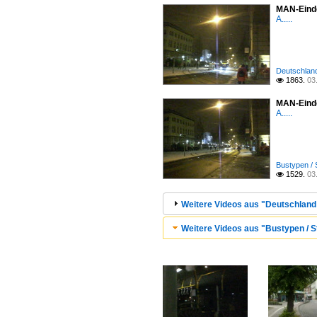
MAN-Eindec
A.....
Deutschland 
1863.
03

MAN-Einde
A.....
Bustypen / 
1529.
03

Weitere Videos aus "Deutschland /
Weitere Videos aus "Bustypen / St