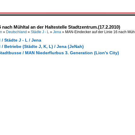
 nach Mühltal an der Haltestelle Stadtzentrum.(17.2.2010)
en
»
Deutschland
»
Städte J - L
»
Jena
»
MAN-Eindecker auf der Linie 16 nach Müh
/ Städte J - L / Jena
/ Betriebe (Städte J, K, L) / Jena (JeNah)
tadtbusse / MAN Niederflurbus 3. Generation (Lion's City)